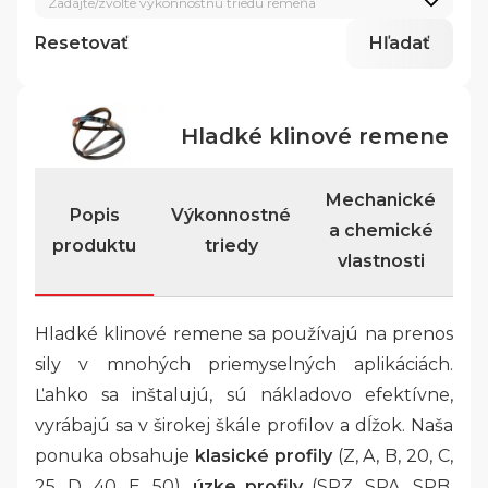
Zadajte/zvoľte výkonnostnú triedu remeňa
Resetovať
Hľadať
Hladké klinové remene
Mechanické
Popis
Výkonnostné
a chemické
produktu
triedy
vlastnosti
Hladké klinové remene sa používajú na prenos
sily v mnohých priemyselných aplikáciách.
Ľahko sa inštalujú, sú nákladovo efektívne,
vyrábajú sa v širokej škále profilov a dĺžok. Naša
ponuka obsahuje
klasické profily
(Z, A, B, 20, C,
25, D, 40, E, 50),
úzke profily
(SPZ, SPA, SPB,