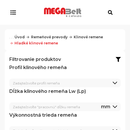
E-CATALOG
. . .
Úvod
Remeňové prevody
Klinové remene
Hladké klinové remene
Filtrovanie produktov
Profil klinového remeňa
Zadajte/zvoľte profil remeňa
Dĺžka klinového remeňa Lw (Lp)
mm
Zadajte/zvoľte "pracovnú" dĺžku remeňa
Výkonnostná trieda remeňa