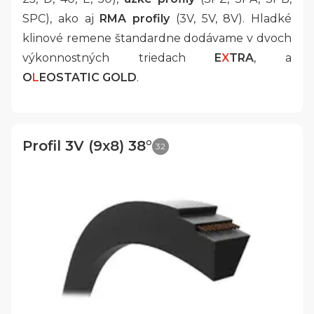
SPC), ako aj
RMA profily
(3V, 5V, 8V). Hladké
klinové remene štandardne dodávame v dvoch
výkonnostných triedach
E
X
TRA
, a
O
L
EOSTATIC GOLD
.
Profil 3V (9x8) 38°
32