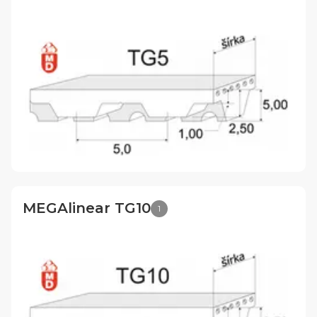
MEGAlinear TG10
1