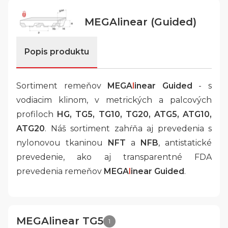
MEGAlinear (Guided)
Popis produktu
Sortiment remeňov
MEGA
l
inear Guided
- s
vodiacim klinom, v metrických a palcových
profiloch
HG, TG5, TG10, TG20, ATG5, ATG10,
ATG20
. Náš sortiment zahŕňa aj prevedenia s
nylonovou tkaninou
NFT
a
NFB
, antistatické
prevedenie, ako aj transparentné FDA
prevedenia remeňov
MEGA
l
inear Guided
.
MEGAlinear TG5
1