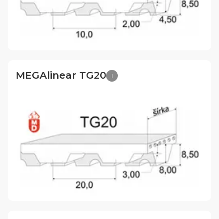
MEGAlinear TG20
1