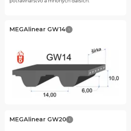
potravinárstvo a mnohých ďalších.
MEGAlinear GW14
1
MEGAlinear GW20
1