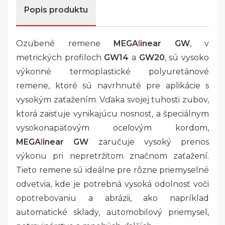
Popis produktu
Ozubené remene
MEGA
l
inear GW
, v
metrických profiloch
GW14
a
GW20
, sú vysoko
výkonné termoplastické polyuretánové
remene, ktoré sú navrhnuté pre aplikácie s
vysokým zaťažením. Vďaka svojej tuhosti zubov,
ktorá zaisťuje vynikajúcu nosnosť, a špeciálnym
vysokonapäťovým oceľovým kordom,
MEGA
l
inear GW
zaručuje vysoký prenos
výkonu pri nepretržitom značnom zaťažení.
Tieto remene sú ideálne pre rôzne priemyselné
odvetvia, kde je potrebná vysoká odolnosť voči
opotrebovaniu a abrázii, ako napríklad
automatické sklady, automobilový priemysel,