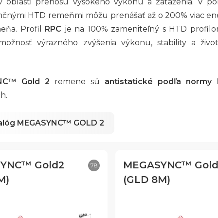
í v oblasti prenosu vysokého výkonu a zaťaženia. V 
čnými HTD remeňmi môžu prenášať až o 200% viac energ
eňa. Profil
RPC
je na 100% zameniteľný s HTD profil
ožnosť výrazného zvýšenia výkonu, stability a život
NC™ Gold 2
remene sú
antistatické podľa normy
h.
alóg MEGASYNC™ GOLD 2
YNC™ Gold2
MEGASYNC™ Gold
78
M)
(GLD 8M)