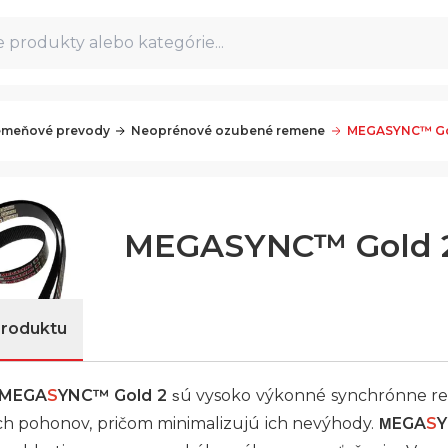
 produkty alebo kategórie...
meňové prevody
Neoprénové ozubené remene
MEGASYNC™ Go
MEGASYNC™ Gold 
produktu
MEGA
S
YNC™ Gold 2
ú vysoko výkonné synchrónne re
s
ch pohonov, pričom minimalizujú ich nevýhody.
EGA
S
Y
M