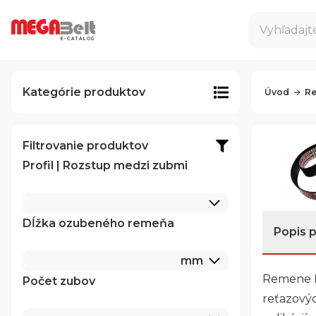
Vyhľadajte
E-CATALOG
Kategórie produktov
Úvod
Re
Filtrovanie produktov
Profil | Rozstup medzi zubmi
Dĺžka ozubeného remeňa
Popis 
mm
Remene
Počet zubov
reťazový