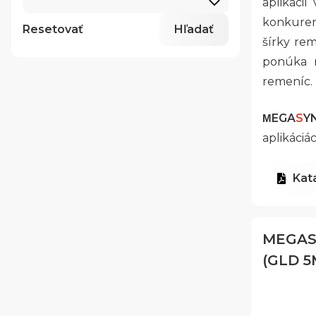
aplikáci
konkuren
Resetovať
Hľadať
šírky rem
ponúka m
remeníc.
EGA
S
Y
M
aplikáciác
Kat
MEGAS
(GLD 5