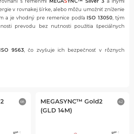
porovnaní s remeňmi
MEGA
S
YNC™ Silver 3
a inými
ie v rovnakej šírke, alebo môžu umožniť zníženie
om a je vhodný pre remenice podľa
ISO 13050
, tým
nosti prevodu bez nutnosti použitia špeciálnych
 ISO 9563
, čo zvyšuje ich bezpečnosť v rôznych
2
MEGASYNC™ Gold2
68
42
(GLD 14M)