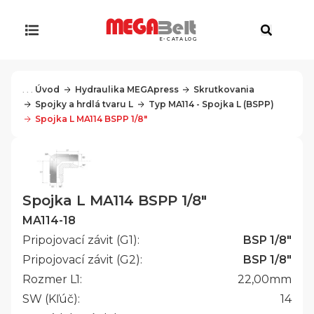
E-CATALOG
. . .
Úvod
Hydraulika MEGApress
Skrutkovania
Spojky a hrdlá tvaru L
Typ MA114 - Spojka L (BSPP)
Spojka L MA114 BSPP 1/8"
Spojka L MA114 BSPP 1/8"
MA114-18
Pripojovací závit (G1):
BSP 1/8"
Pripojovací závit (G2):
BSP 1/8"
Rozmer L1:
22,00
mm
SW (Kľúč):
14