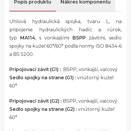
Popis produktu
Nákres komponentu
Uhlová hydraulická spojka, tvaru L, na
pripojenie hydraulických hadíc a rúrok,
typ
MA114
, s vonkajšími
BSPP
závitmi, sedlo
spojky na kužeľ 60°/60° podľa normy ISO 8434-6
a BS 5200.
Pripojovací závit (G1) :
BSPP, vonkajší, valcový
Sedlo spojky na strane (G1) :
vnútorný kužeľ
60°
Pripojovací závit (G2) :
BSPP, vonkajší, valcový
Sedlo spojky na strane (G2) :
vnútorný kužeľ
60°