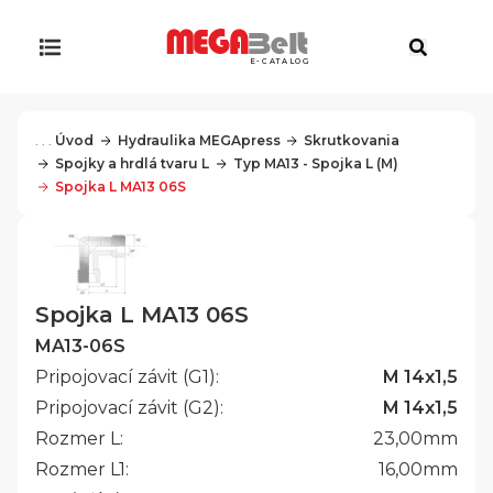
E-CATALOG
. . .
Úvod
Hydraulika MEGApress
Skrutkovania
Spojky a hrdlá tvaru L
Typ MA13 - Spojka L (M)
Spojka L MA13 06S
Spojka L MA13 06S
MA13-06S
Pripojovací závit (G1):
M 14x1,5
Pripojovací závit (G2):
M 14x1,5
Rozmer L:
23,00
mm
Rozmer L1:
16,00
mm