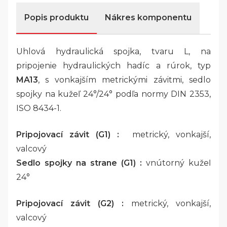
Popis produktu
Nákres komponentu
Uhlová hydraulická spojka, tvaru L, na
pripojenie hydraulických hadíc a rúrok, typ
MA13
, s vonkajším metrickými závitmi, sedlo
spojky na kužeľ 24°/24° podľa normy DIN 2353,
ISO 8434-1.
Pripojovací závit (G1) :
metrický, vonkajší,
valcový
Sedlo spojky na strane (G1) :
vnútorný kužeľ
24°
Pripojovací závit (G2) :
metrický, vonkajší,
valcový