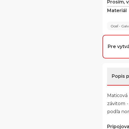
Prosím, 
Materiál
Oceľ - Gal
Pre vytvá
Popis 
Maticová 
závitom -
podľa nor
Pripojovac