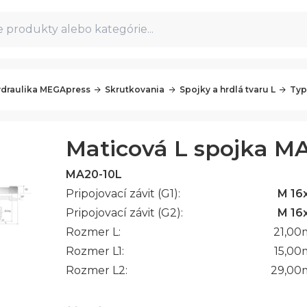
 produkty alebo kategórie...
draulika MEGApress
Skrutkovania
Spojky a hrdlá tvaru L
Typ
Maticová L spojka M
MA20-10L
Pripojovací závit (G1):
M 16x
Pripojovací závit (G2):
M 16x
Rozmer L:
21,00
Rozmer L1:
15,00
Rozmer L2:
29,00