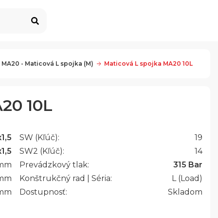
 MA20 - Maticová L spojka (M)
Maticová L spojka MA20 10L
A20 10L
1,5
SW (Kľúč):
19
1,5
SW2 (Kľúč):
14
mm
Prevádzkový tlak:
315 Bar
mm
Konštrukčný rad | Séria:
L (Load)
mm
Dostupnosť:
Skladom