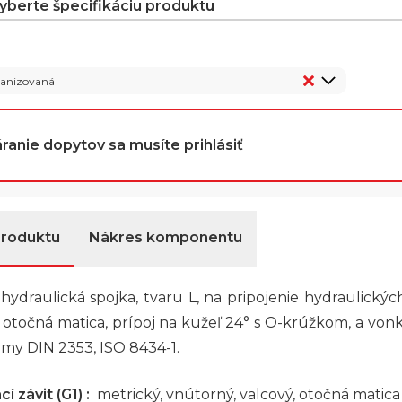
vyberte špecifikáciu produktu
vanizovaná
ranie dopytov sa musíte prihlásiť
produktu
Nákres komponentu
hydraulická spojka, tvaru L, na pripojenie hydraulickýc
 otočná matica, prípoj na kužeľ 24° s O-krúžkom, a von
my DIN 2353, ISO 8434-1.
í závit (G1) :
metrický, vnútorný, valcový, otočná matica