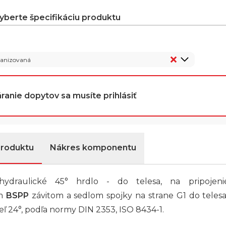
vyberte špecifikáciu produktu
vanizovaná
ranie dopytov sa musíte prihlásiť
produktu
Nákres komponentu
hydraulické 45° hrdlo - do telesa, na pripojen
ím
BSPP
závitom a sedlom spojky na strane G1 do teles
žeľ 24°, podľa normy DIN 2353, ISO 8434-1.