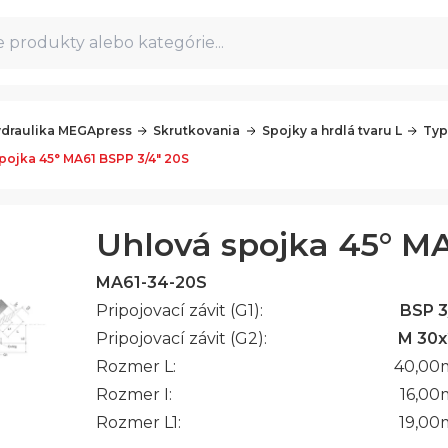
 produkty alebo kategórie...
draulika MEGApress
Skrutkovania
Spojky a hrdlá tvaru L
Typ
pojka 45° MA61 BSPP 3/4" 20S
Uhlová spojka 45° MA
MA61-34-20S
Pripojovací závit (G1):
BSP 3
Pripojovací závit (G2):
M 30x
Rozmer L:
40,00
Rozmer I:
16,00
Rozmer L1:
19,00