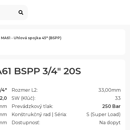
 MA61 - Uhlová spojka 45° (BSPP)
61 BSPP 3/4" 20S
/4"
Rozmer L2:
33,00
mm
2,0
SW (Kľúč):
33
mm
Prevádzkový tlak:
250 Bar
mm
Konštrukčný rad | Séria:
S (Super Load)
mm
Dostupnosť:
Na dopyt