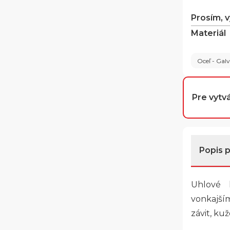
Prosím, 
Materiál
Oceľ - Gal
Pre vytvá
Popis 
Uhlové 
vonkajš
závit, ku