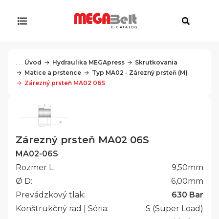
E-CATALOG
. . .
Úvod
Hydraulika MEGApress
Skrutkovania
Matice a prstence
Typ MA02 - Zárezný prsteň (M)
Zárezný prsteň MA02 06S
Zárezný prsteň MA02 06S
MA02-06S
Rozmer L:
9,50
mm
Ø D:
6,00
mm
Prevádzkový tlak:
630 Bar
Konštrukčný rad | Séria:
S (Super Load)