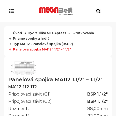
E-CATALOG
. . .
Úvod
Hydraulika MEGApress
Skrutkovania
Priame spojky a hrdlá
Typ MA112 - Panelová spojka (BSPP)
Panelová spojka MA112 1.1/2" – 1.1/2"
Panelová spojka MA112 1.1/2" – 1.1/2"
MA112-112-112
Pripojovací závit (G1):
BSP 1.1/2"
Pripojovací závit (G2):
BSP 1.1/2"
Rozmer L:
88,00
mm
Rozmer L1:
22,00
mm