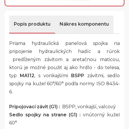
Popis produktu
Nákres komponentu
Priama hydraulická panelová spojka na
pripojenie hydraulických hadíc a rúrok
predĺženým závitom a aretačnou maticou,
ktorú je možné použiť aj ako hrdlo - do telesa,
typ
MA112
, s vonkajšími
BSPP
závitmi, sedlo
spojky na kužeľ 60°/60° podľa normy ISO 8434-
6.
Pripojovací závit (G1) :
BSPP, vonkajší, valcový
Sedlo spojky na strane (G1) :
vnútorný kužeľ
60°