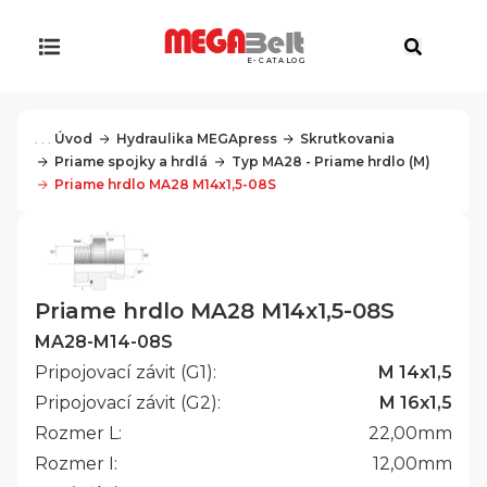
E-CATALOG
. . .
Úvod
Hydraulika MEGApress
Skrutkovania
Priame spojky a hrdlá
Typ MA28 - Priame hrdlo (M)
Priame hrdlo MA28 M14x1,5-08S
Priame hrdlo MA28 M14x1,5-08S
MA28-M14-08S
Pripojovací závit (G1):
M 14x1,5
Pripojovací závit (G2):
M 16x1,5
Rozmer L:
22,00
mm
Rozmer I:
12,00
mm