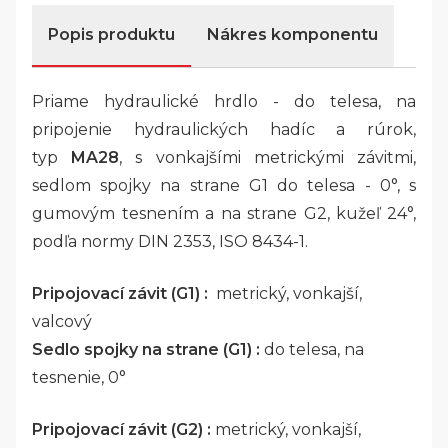
Popis produktu
Nákres komponentu
Priame hydraulické hrdlo - do telesa, na
pripojenie hydraulických hadíc a rúrok,
typ
MA28
, s vonkajšími metrickými závitmi,
sedlom spojky na strane G1 do telesa - 0°, s
gumovým tesnením a na strane G2, kužeľ 24°,
podľa normy DIN 2353, ISO 8434-1.
Pripojovací závit (G1) :
metrický, vonkajší,
valcový
Sedlo spojky na strane (G1) :
do telesa, na
tesnenie, 0°
Pripojovací závit (G2) :
metrický, vonkajší,