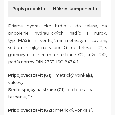
Popis produktu
Nákres komponentu
Priame hydraulické hrdlo - do telesa, na
pripojenie hydraulických hadíc a rúrok,
typ
MA28
, s vonkajšími metrickými závitmi,
sedlom spojky na strane G1 do telesa - 0°, s
gumovým tesnením a na strane G2, kužeľ 24°,
podľa normy DIN 2353, ISO 8434-1.
Pripojovací závit (G1) :
metrický, vonkajší,
valcový
Sedlo spojky na strane (G1) :
do telesa, na
tesnenie, 0°
Pripojovací závit (G2) :
metrický, vonkajší,