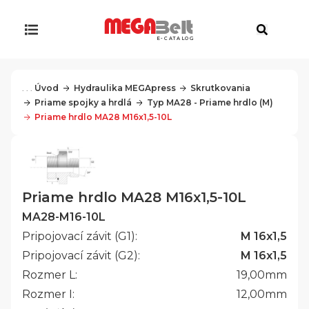
E-CATALOG
. . .
Úvod
Hydraulika MEGApress
Skrutkovania
Priame spojky a hrdlá
Typ MA28 - Priame hrdlo (M)
Priame hrdlo MA28 M16x1,5-10L
Priame hrdlo MA28 M16x1,5-10L
MA28-M16-10L
Pripojovací závit (G1):
M 16x1,5
Pripojovací závit (G2):
M 16x1,5
Rozmer L:
19,00
mm
Rozmer I:
12,00
mm