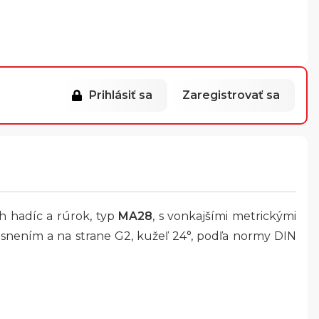
Prihlásiť sa
Zaregistrovať sa
ch hadíc a rúrok, typ
MA28
, s vonkajšími metrickými
tesnením a na strane G2, kužeľ 24°, podľa normy DIN