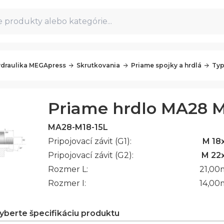
 produkty alebo kategórie...
draulika MEGApress
Skrutkovania
Priame spojky a hrdlá
Typ
Priame hrdlo MA28 M1
MA28-M18-15L
Pripojovací závit (G1):
M 18x
Pripojovací závit (G2):
M 22x
Rozmer L:
21,00
Rozmer I:
14,00
vyberte špecifikáciu produktu