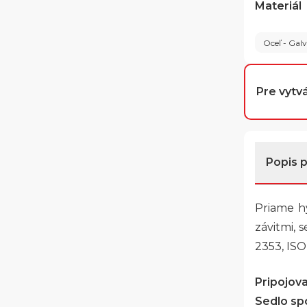
Materiál
Oceľ - Gal
Pre vytvá
Popis 
Priame hy
závitmi, 
2353, ISO
Pripojovac
Sedlo spo