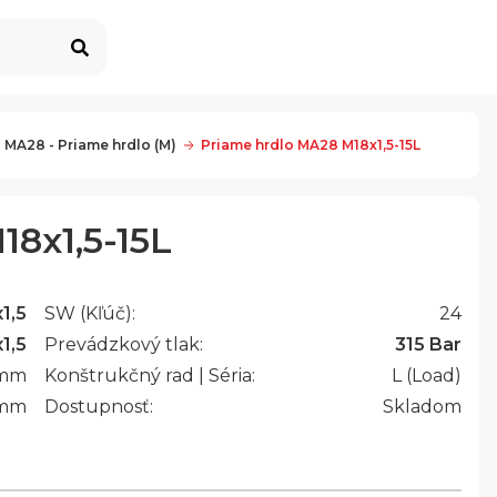
 MA28 - Priame hrdlo (M)
Priame hrdlo MA28 M18x1,5-15L
8x1,5-15L
1,5
SW (Kľúč):
24
1,5
Prevádzkový tlak:
315 Bar
mm
Konštrukčný rad | Séria:
L (Load)
mm
Dostupnosť:
Skladom