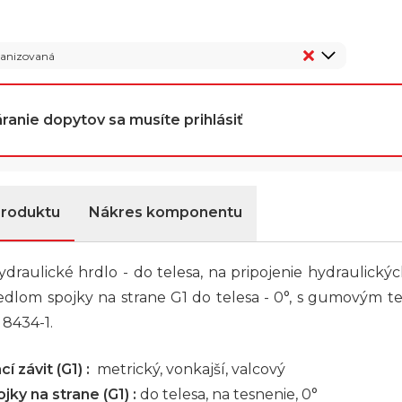
vanizovaná
ranie dopytov sa musíte prihlásiť
produktu
Nákres komponentu
draulické hrdlo - do telesa, na pripojenie hydraulický
sedlom spojky na strane G1 do telesa - 0°, s gumovým 
 8434-1.
í závit (G1) :
metrický, vonkajší, valcový
jky na strane (G1) :
do telesa, na tesnenie, 0°