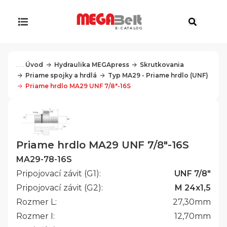
E-CATALOG
. . .
Úvod
Hydraulika MEGApress
Skrutkovania
Priame spojky a hrdlá
Typ MA29 - Priame hrdlo (UNF)
Priame hrdlo MA29 UNF 7/8"-16S
Priame hrdlo MA29 UNF 7/8"-16S
MA29-78-16S
Pripojovací závit (G1):
UNF 7/8"
Pripojovací závit (G2):
M 24x1,5
Rozmer L:
27,30
mm
Rozmer I:
12,70
mm