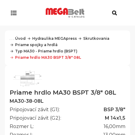
E-CATALOG
. . .
Úvod
Hydraulika MEGApress
Skrutkovania
Priame spojky a hrdlá
Typ MA30 - Priame hrdlo (BSPT)
Priame hrdlo MA30 BSPT 3/8" 08L
Priame hrdlo MA30 BSPT 3/8" 08L
MA30-38-08L
Pripojovací závit (G1):
BSP 3/8"
Pripojovací závit (G2):
M 14x1,5
Rozmer L:
16,00
mm
Rozmer I:
13,00
mm