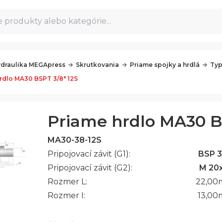
 produkty alebo kategórie...
draulika MEGApress
Skrutkovania
Priame spojky a hrdlá
Typ
rdlo MA30 BSPT 3/8" 12S
Priame hrdlo MA30 B
MA30-38-12S
Pripojovací závit (G1):
BSP 3
Pripojovací závit (G2):
M 20x
Rozmer L:
22,00
Rozmer I:
13,00