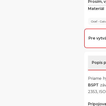
Prosím, 
Materiál
Oceľ - Gal
Pre vytvá
Popis 
Priame hy
BSPT
záv
2353, ISO
Pripojovac