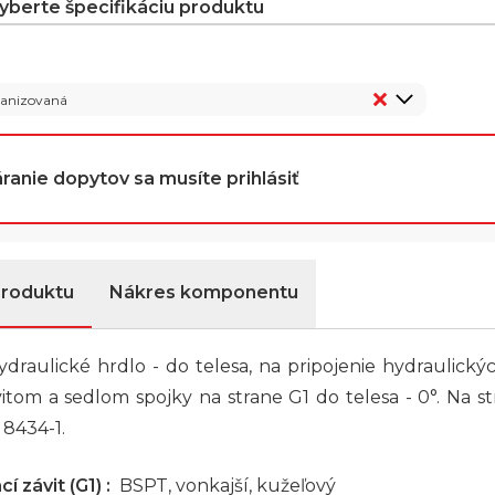
vyberte špecifikáciu produktu
vanizovaná
ranie dopytov sa musíte prihlásiť
produktu
Nákres komponentu
draulické hrdlo - do telesa, na pripojenie hydraulický
itom a sedlom spojky na strane G1 do telesa - 0°. Na s
 8434-1.
í závit (G1) :
BSPT, vonkajší, kužeľový