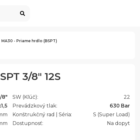
 MA30 - Priame hrdlo (BSPT)
SPT 3/8" 12S
/8"
SW (Kľúč):
22
1,5
Prevádzkový tlak:
630 Bar
mm
Konštrukčný rad | Séria:
S (Super Load)
mm
Dostupnosť:
Na dopyt