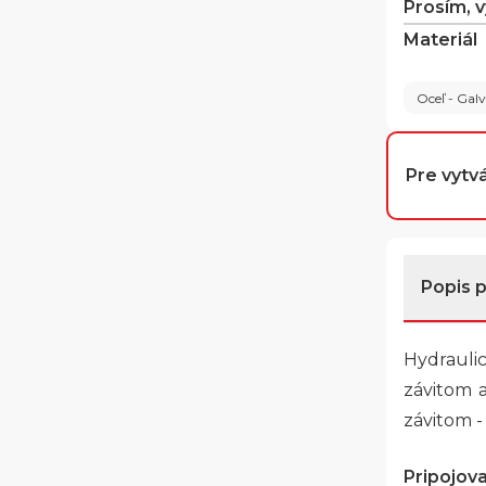
Prosím, 
Materiál
Oceľ - Gal
Pre vytvá
Popis 
Hydraulic
závitom 
závitom -
Pripojovac