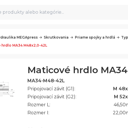
 produkty alebo kategórie...
draulika MEGApress
Skrutkovania
Priame spojky a hrdlá
Typ
 hrdlo MA34 M48x2,0-42L
Maticové hrdlo MA34
MA34-M48-42L
Pripojovací závit (G1):
M 48x
Pripojovací závit (G2):
M 52x
Rozmer L:
46,50
Rozmer I:
22,00