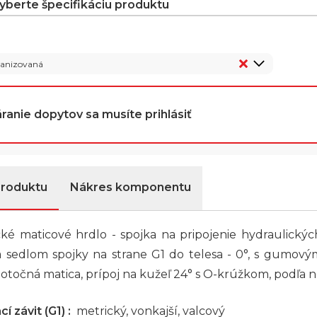
vyberte špecifikáciu produktu
vanizovaná
ranie dopytov sa musíte prihlásiť
produktu
Nákres komponentu
ké maticové hrdlo - spojka na pripojenie hydraulickýc
a sedlom spojky na strane G1 do telesa - 0°, s gumov
 otočná matica, prípoj na kužeľ 24° s O-krúžkom, podľa 
í závit (G1) :
metrický, vonkajší, valcový