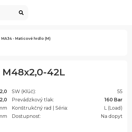
 MA34 - Maticové hrdlo (M)
 M48x2,0-42L
2,0
SW (Kľúč):
55
2,0
Prevádzkový tlak:
160 Bar
mm
Konštrukčný rad | Séria:
L (Load)
mm
Dostupnosť:
Na dopyt