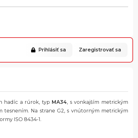
Prihlásiť sa
Zaregistrovať sa
h hadíc a rúrok, typ
MA34
, s vonkajším metrickým
ým tesnením. Na strane G2, s vnútorným metrickým
normy ISO 8434-1.