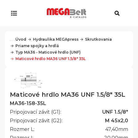
E-CATALOG
. . .
Úvod
Hydraulika MEGApress
Skrutkovania
Priame spojky a hrdlá
Typ MA36 - Maticové hrdlo (UNF)
Maticové hrdlo MA36 UNF 1.5/8" 35L
Maticové hrdlo MA36 UNF 1.5/8" 35L
MA36-158-35L
Pripojovací závit (G1):
UNF 1.5/8"
Pripojovací závit (G2):
M 45x2,0
Rozmer L:
47,40
mm
Rozmer I:
20,00
mm