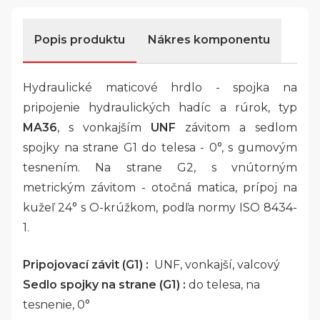
Popis produktu
Nákres komponentu
Hydraulické maticové hrdlo - spojka na
pripojenie hydraulických hadíc a rúrok, typ
MA36
, s vonkajším
UNF
závitom a sedlom
spojky na strane G1 do telesa - 0°, s gumovým
tesnením. Na strane G2, s vnútorným
metrickým závitom - otočná matica, prípoj na
kužeľ 24° s O-krúžkom, podľa normy ISO 8434-
1.
Pripojovací závit (G1) :
UNF, vonkajší, valcový
Sedlo spojky na strane (G1) :
do telesa, na
tesnenie, 0°