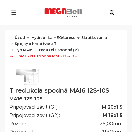
E-CATALOG
. . .
Úvod
Hydraulika MEGApress
Skrutkovania
Spojky a hrdlá tvaru T
Typ MA16 - T redukcia spodná (M)
T redukcia spodná MA16 12S-10S
T redukcia spodná MA16 12S-10S
MA16-12S-10S
Pripojovací závit (G1):
M 20x1,5
Pripojovací závit (G2):
M 18x1,5
Rozmer L:
29,00
mm
Rozmer L1:
21,50
mm