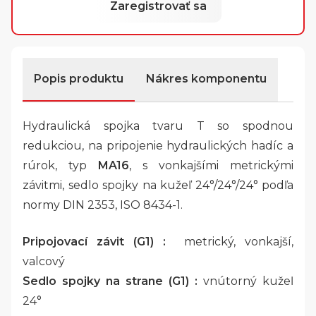
Zaregistrovať sa
Popis produktu
Nákres komponentu
Hydraulická spojka tvaru T so spodnou
redukciou, na pripojenie hydraulických hadíc a
rúrok, typ
MA16
, s vonkajšími metrickými
závitmi, sedlo spojky na kužeľ 24°/24°/24° podľa
normy DIN 2353, ISO 8434-1.
Pripojovací závit (G1) :
metrický, vonkajší,
valcový
Sedlo spojky na strane (G1) :
vnútorný kužeľ
24°