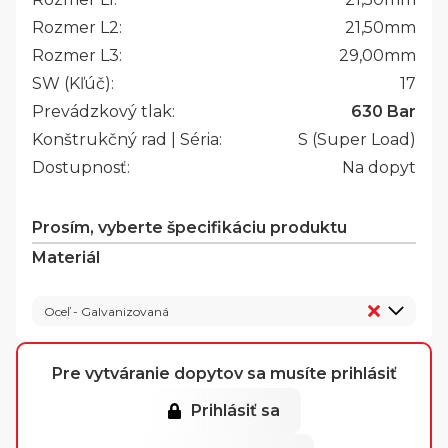
Rozmer L2:
21,50
mm
Rozmer L3:
29,00
mm
SW (Kľúč):
17
Prevádzkový tlak:
630 Bar
Konštrukčný rad | Séria:
S (Super Load)
Dostupnosť:
Na dopyt
Prosím, vyberte špecifikáciu produktu
Materiál
Oceľ - Galvanizovaná
Pre vytváranie dopytov sa musíte prihlásiť
Prihlásiť sa