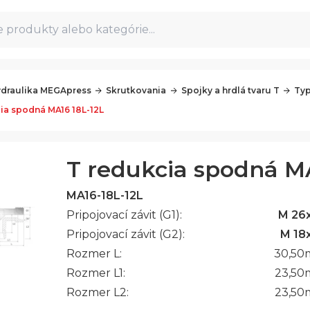
 produkty alebo kategórie...
draulika MEGApress
Skrutkovania
Spojky a hrdlá tvaru T
Typ
ia spodná MA16 18L-12L
T redukcia spodná MA
MA16-18L-12L
Pripojovací závit (G1):
M 26x
Pripojovací závit (G2):
M 18x
Rozmer L:
30,50
Rozmer L1:
23,50
Rozmer L2:
23,50