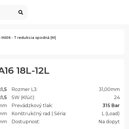
 MA16 - T redukcia spodná (M)
16 18L-12L
1,5
Rozmer L3:
31,00
mm
1,5
SW (Kľúč):
24
mm
Prevádzkový tlak:
315 Bar
mm
Konštrukčný rad | Séria:
L (Load)
mm
Dostupnosť:
Na dopyt