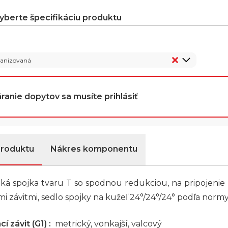
vyberte špecifikáciu produktu
vanizovaná
ranie dopytov sa musíte prihlásiť
produktu
Nákres komponentu
ká spojka tvaru T so spodnou redukciou, na pripojenie
i závitmi, sedlo spojky na kužeľ 24°/24°/24° podľa normy
í závit (G1) :
metrický, vonkajší, valcový