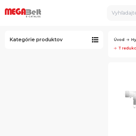
Vyhľadajte
E-CATALOG
Kategórie produktov
Úvod
Hy
T redukc