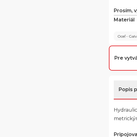
Prosím, 
Materiál
Oceľ - Gal
Pre vytvá
Popis 
Hydraulic
metrickým
Pripojovac