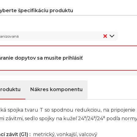
vyberte špecifikáciu produktu
vanizovaná
ranie dopytov sa musíte prihlásiť
produktu
Nákres komponentu
ká spojka tvaru T so spodnou redukciou, na pripojenie
i závitmi, sedlo spojky na kužeľ 24°/24°/24° podľa normy
í závit (G1) :
metrický, vonkajší, valcový