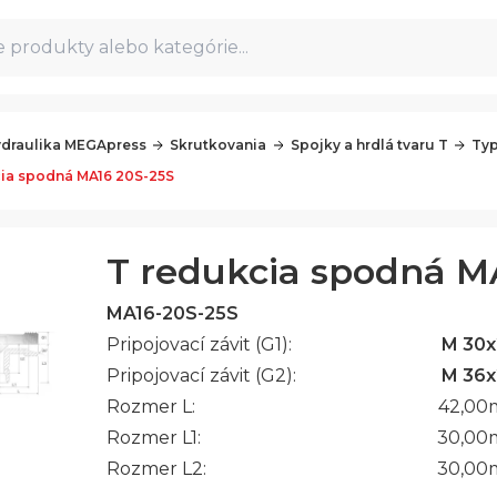
 produkty alebo kategórie...
draulika MEGApress
Skrutkovania
Spojky a hrdlá tvaru T
Typ
ia spodná MA16 20S-25S
T redukcia spodná M
MA16-20S-25S
Pripojovací závit (G1):
M 30x
Pripojovací závit (G2):
M 36x
Rozmer L:
42,00
Rozmer L1:
30,00
Rozmer L2:
30,00