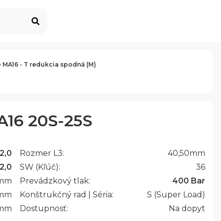
 MA16 - T redukcia spodná (M)
A16 20S-25S
2,0
Rozmer L3:
40,50
mm
2,0
SW (Kľúč):
36
mm
Prevádzkový tlak:
400 Bar
mm
Konštrukčný rad | Séria:
S (Super Load)
mm
Dostupnosť:
Na dopyt