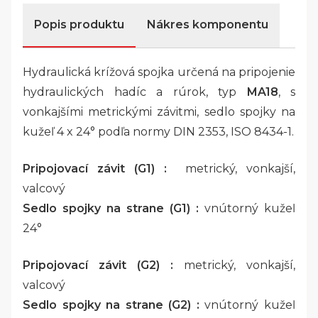
Popis produktu
Nákres komponentu
Hydraulická krížová spojka určená na pripojenie
hydraulických hadíc a rúrok, typ
MA18
, s
vonkajšími metrickými závitmi, sedlo spojky na
kužeľ 4 x 24° podľa normy DIN 2353, ISO 8434-1.
Pripojovací závit (G1) :
metrický, vonkajší,
valcový
Sedlo spojky na strane (G1) :
vnútorný kužeľ
24°
Pripojovací závit (G2) :
metrický, vonkajší,
valcový
Sedlo spojky na strane (G2) :
vnútorný kužeľ