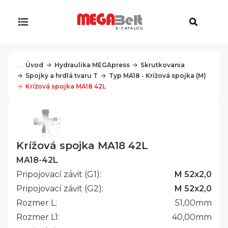
E-CATALOG
. . .
Úvod
Hydraulika MEGApress
Skrutkovania
Spojky a hrdlá tvaru T
Typ MA18 - Krížová spojka (M)
Krížová spojka MA18 42L
Krížová spojka MA18 42L
MA18-42L
Pripojovací závit (G1):
M 52x2,0
Pripojovací závit (G2):
M 52x2,0
Rozmer L:
51,00
mm
Rozmer L1:
40,00
mm