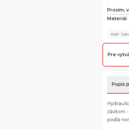
Prosím, 
Materiál
Oceľ - Gal
Pre vytvá
Popis 
Hydraulic
závitom -
podľa nor