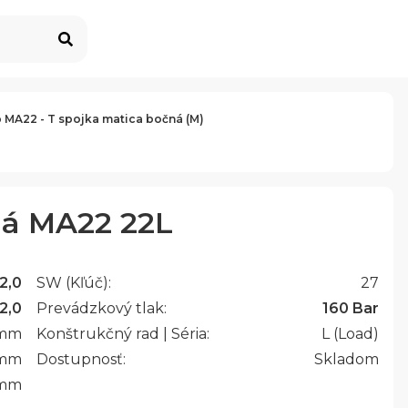
 MA22 - T spojka matica bočná (M)
ná MA22 22L
2,0
SW (Kľúč):
27
2,0
Prevádzkový tlak:
160 Bar
mm
Konštrukčný rad | Séria:
L (Load)
mm
Dostupnosť:
Skladom
mm