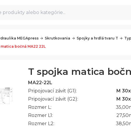
 produkty alebo kategórie...
draulika MEGApress
Skrutkovania
Spojky a hrdlá tvaru T
Typ
 matica bočná MA22 22L
T spojka matica boč
MA22-22L
Pripojovací závit (G1):
M 30x
Pripojovací závit (G2):
M 30x
Rozmer L:
35,00
Rozmer L1:
27,50
Rozmer L2:
38,50