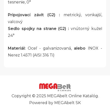
tesnenie, 0°
Pripojovací závit (G2) :
metrický, vonkajší,
valcový
Sedlo spojky na strane (G2) :
vnútorný kužeľ
24°
Materiál:
Oceľ - galvanizovaná,
alebo
INOX -
Nerez 1.4571 (AISI 316 Ti)
E-CATALOG
Copyright © 2025 MEGAbelt Online Katalóg.
Powered by MEGAbelt SK