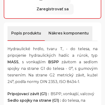
Zaregistrovať sa
Popis produktu
Nákres komponentu
Hydraulické hrdlo, tvaru T, - do telesa, na
pripojenie hydraulických hadíc a rúrok, typ
MA55
, s vonkajším
BSPP
závitom a sedlom
spojky na strane G1 do telesa - 0°, s gumovým
tesnením. Na strane G2 metrický závit, kužeľ
24°, podľa normy DIN 2353, ISO 8434-1.
Pripojovací závit (G1) :
BSPP, vonkajší, valcový
Sedlo spojky na strane (G1) :
do telesa, na