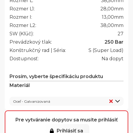
Rozmer L:
38,50
mm
Rozmer L1:
28,00
mm
Rozmer I:
13,00
mm
Rozmer L2:
38,00
mm
SW (Kľúč):
27
Prevádzkový tlak:
250 Bar
Konštrukčný rad | Séria:
S (Super Load)
Dostupnosť:
Na dopyt
Prosím, vyberte špecifikáciu produktu
Materiál
Oceľ - Galvanizovaná
Pre vytváranie dopytov sa musíte prihlásiť
Prihlásiť sa