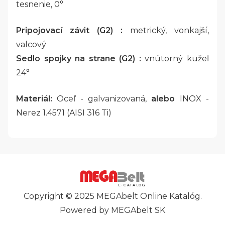
tesnenie, 0°
Pripojovací závit (G2) :
metrický, vonkajší,
valcový
Sedlo spojky na strane (G2) :
vnútorný kužeľ
24°
Materiál:
Oceľ - galvanizovaná,
alebo
INOX -
Nerez 1.4571 (AISI 316 Ti)
E-CATALOG
Copyright © 2025 MEGAbelt Online Katalóg.
Powered by MEGAbelt SK