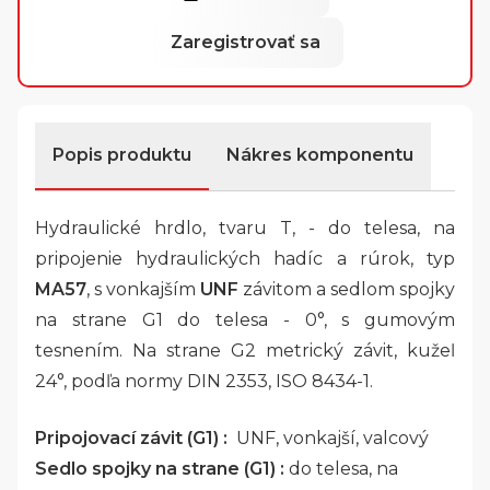
Zaregistrovať sa
Popis produktu
Nákres komponentu
Hydraulické hrdlo, tvaru T, - do telesa, na
pripojenie hydraulických hadíc a rúrok, typ
MA57
, s vonkajším
UNF
závitom a sedlom spojky
na strane G1 do telesa - 0°, s gumovým
tesnením. Na strane G2 metrický závit, kužeľ
24°, podľa normy DIN 2353, ISO 8434-1.
Pripojovací závit (G1) :
UNF, vonkajší, valcový
Sedlo spojky na strane (G1) :
do telesa, na