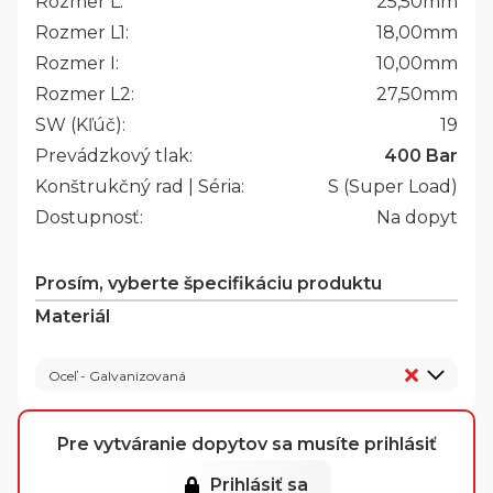
Rozmer L:
25,50
mm
Rozmer L1:
18,00
mm
Rozmer I:
10,00
mm
Rozmer L2:
27,50
mm
SW (Kľúč):
19
Prevádzkový tlak:
400 Bar
Konštrukčný rad | Séria:
S (Super Load)
Dostupnosť:
Na dopyt
Prosím, vyberte špecifikáciu produktu
Materiál
Oceľ - Galvanizovaná
Pre vytváranie dopytov sa musíte prihlásiť
Prihlásiť sa