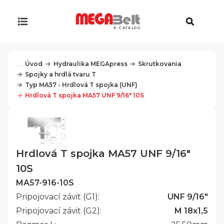
E-CATALOG
. . .
Úvod
Hydraulika MEGApress
Skrutkovania
Spojky a hrdlá tvaru T
Typ MA57 - Hrdlová T spojka (UNF)
Hrdlová T spojka MA57 UNF 9/16" 10S
Hrdlová T spojka MA57 UNF 9/16"
10S
MA57-916-10S
Pripojovací závit (G1):
UNF 9/16"
Pripojovací závit (G2):
M 18x1,5