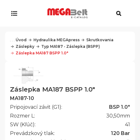
E-CATALOG
. . .
Úvod
Hydraulika MEGApress
Skrutkovania
Záslepky
Typ MA187 - Záslepka (BSPP)
Záslepka MA187 BSPP 1.0"
Záslepka MA187 BSPP 1.0"
MA187-10
Pripojovací závit (G1):
BSP 1.0"
Rozmer L:
30,50
mm
SW (Kľúč):
41
Prevádzkový tlak:
120 Bar