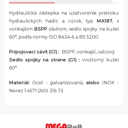
Hydraulická záslepka na uzatvorenie prietoku
hydraulických hadíc a rúrok, typ
MA187
, s
vonkajším
BSPP
závitom, sedlo spojky na kužeľ
60°, podľa normy ISO 8434-6 a BS 5200.
Pripojovací závit (G1) :
BSPP, vonkajší, valcový
Sedlo spojky na strane (G1) :
vnútorný kužeľ
60°
Materiál:
Oceľ - galvanizovaná,
alebo
INOX -
Nerez 1.4571 (AISI 316 Ti)