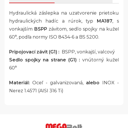
Hydraulická záslepka na uzatvorenie prietoku
hydraulických hadíc a rúrok, typ
MA187
, s
vonkajším
BSPP
závitom, sedlo spojky na kužeľ
60°, podľa normy ISO 8434-6 a BS 5200.
Pripojovací závit (G1) :
BSPP, vonkajší, valcový
Sedlo spojky na strane (G1) :
vnútorný kužeľ
60°
Materiál:
Oceľ - galvanizovaná,
alebo
INOX -
Nerez 1.4571 (AISI 316 Ti)