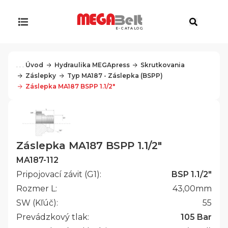
E-CATALOG
. . .
Úvod
Hydraulika MEGApress
Skrutkovania
Záslepky
Typ MA187 - Záslepka (BSPP)
Záslepka MA187 BSPP 1.1/2"
Záslepka MA187 BSPP 1.1/2"
MA187-112
Pripojovací závit (G1):
BSP 1.1/2"
Rozmer L:
43,00
mm
SW (Kľúč):
55
Prevádzkový tlak:
105 Bar