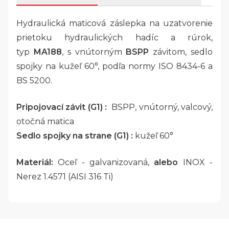
Hydraulická maticová záslepka na uzatvorenie
prietoku hydraulických hadíc a rúrok,
typ
MA188
, s vnútorným
BSPP
závitom, sedlo
spojky na kužeľ 60°, podľa normy ISO 8434-6 a
BS 5200.
Pripojovací závit (G1) :
BSPP, vnútorný, valcový,
otočná matica
Sedlo spojky na strane (G1) :
kužeľ 60°
Materiál:
Oceľ - galvanizovaná,
alebo
INOX -
Nerez 1.4571 (AISI 316 Ti)