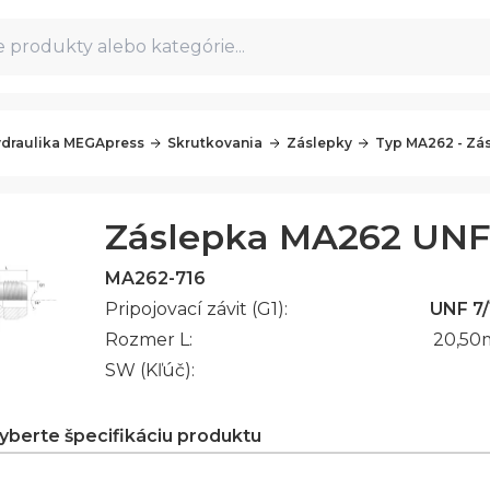
 produkty alebo kategórie...
draulika MEGApress
Skrutkovania
Záslepky
Typ MA262 - Zá
Záslepka MA262 UNF 
MA262-716
Pripojovací závit (G1):
UNF 7/
Rozmer L:
20,50
SW (Kľúč):
vyberte špecifikáciu produktu