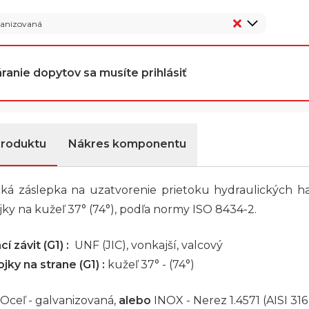
vanizovaná
ranie dopytov sa musíte prihlásiť
produktu
Nákres komponentu
cká záslepka na uzatvorenie prietoku hydraulických h
jky na kužeľ 37° (74°), podľa normy ISO 8434-2.
í závit (G1) :
UNF (JIC), vonkajší, valcový
jky na strane (G1) :
kužeľ 37° - (74°)
Oceľ - galvanizovaná,
alebo
INOX - Nerez 1.4571 (AISI 316 