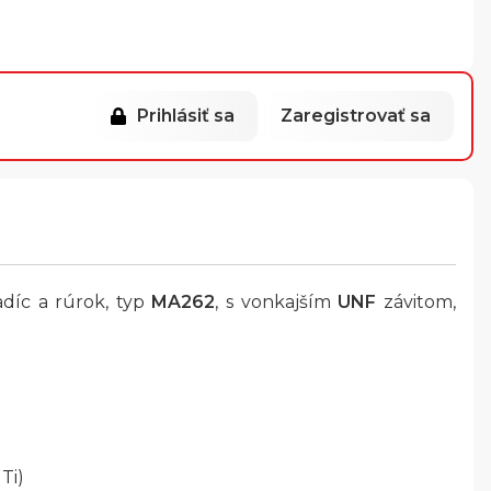
Prihlásiť sa
Zaregistrovať sa
adíc a rúrok, typ
MA262
, s vonkajším
UNF
závitom,
Ti)