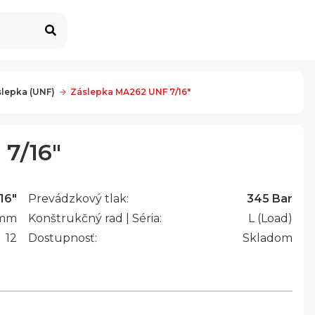
slepka (UNF)
Záslepka MA262 UNF 7/16"
7/16"
16"
Prevádzkový tlak:
345 Bar
mm
Konštrukčný rad | Séria:
L (Load)
12
Dostupnosť:
Skladom