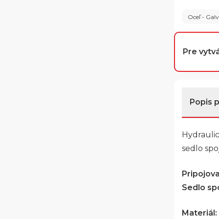
Oceľ - Gal
Pre vytvá
Popis 
Hydrauli
sedlo spo
Pripojovac
Sedlo spo
Materiál: