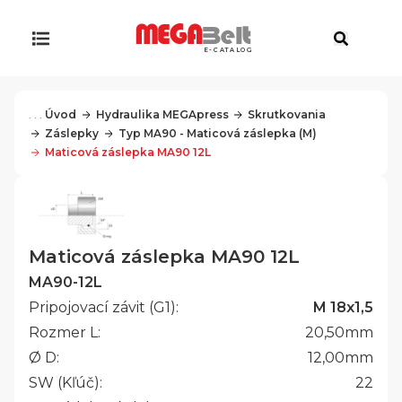
E-CATALOG
. . .
Úvod
Hydraulika MEGApress
Skrutkovania
Záslepky
Typ MA90 - Maticová záslepka (M)
Maticová záslepka MA90 12L
Maticová záslepka MA90 12L
MA90-12L
Pripojovací závit (G1):
M 18x1,5
Rozmer L:
20,50
mm
Ø D:
12,00
mm
SW (Kľúč):
22