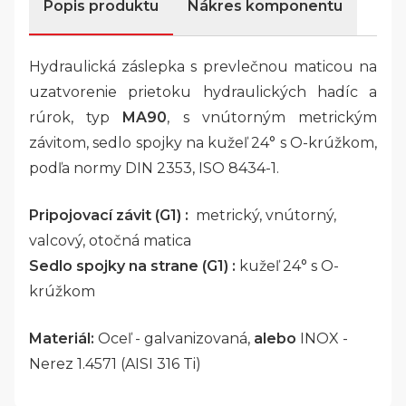
Popis produktu
Nákres komponentu
Hydraulická záslepka s prevlečnou maticou na
uzatvorenie prietoku hydraulických hadíc a
rúrok, typ
MA90
, s vnútorným metrickým
závitom, sedlo spojky na kužeľ 24° s O-krúžkom,
podľa normy DIN 2353, ISO 8434-1.
Pripojovací závit (G1) :
metrický, vnútorný,
valcový, otočná matica
Sedlo spojky na strane (G1) :
kužeľ 24° s O-
krúžkom
Materiál:
Oceľ - galvanizovaná,
alebo
INOX -
Nerez 1.4571 (AISI 316 Ti)