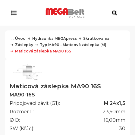
E-CATALOG
. . .
Úvod
Hydraulika MEGApress
Skrutkovania
Záslepky
Typ MA90 - Maticová záslepka (M)
Maticová záslepka MA90 16S
Maticová záslepka MA90 16S
MA90-16S
Pripojovací závit (G1):
M 24x1,5
Rozmer L:
23,50
mm
Ø D:
16,00
mm
SW (Kľúč):
30