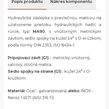
Popis produktu
Nákres komponentu
Hydraulická záslepka s prevlečnou maticou na
uzatvorenie prietoku hydraulických hadíc a
rúrok, typ
MA90
, s vnútorným metrickým
závitom, sedlo spojky na kužeľ 24° s O-krúžkom,
podľa normy DIN 2353, ISO 8434-1.
Pripojovací závit (G1) :
metrický, vnútorný,
valcový, otočná matica
Sedlo spojky na strane (G1) :
kužeľ 24° s O-
krúžkom
Materiál:
Oceľ - galvanizovaná,
alebo
INOX -
Nerez 1.4571 (AISI 316 Ti)