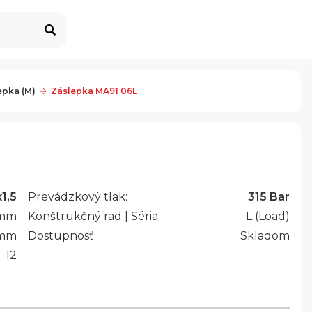
epka (M)
Záslepka MA91 06L
1,5
Prevádzkový tlak:
315 Bar
mm
Konštrukčný rad | Séria:
L (Load)
mm
Dostupnosť:
Skladom
12