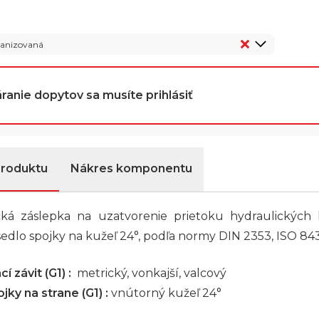
vanizovaná
ranie dopytov sa musíte prihlásiť
produktu
Nákres komponentu
cká záslepka na uzatvorenie prietoku hydraulických
sedlo spojky na kužeľ 24°, podľa normy DIN 2353, ISO 843
í závit (G1) :
metrický, vonkajší, valcový
jky na strane (G1) :
vnútorný kužeľ 24°