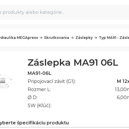
 produkty alebo kategórie...
draulika MEGApress
Skrutkovania
Záslepky
Typ MA91 - Zásl
Záslepka MA91 06L
MA91-06L
Pripojovací závit (G1):
M 12x
Rozmer L:
13,00
Ø D:
6,00
SW (Kľúč):
vyberte špecifikáciu produktu