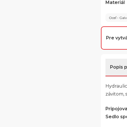
Materiál
Oceľ - Gal
Pre vytvá
Popis 
Hydrauli
závitom, 
Pripojovac
Sedlo spo