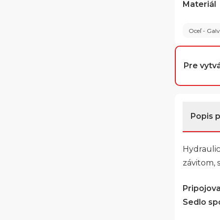
Materiál
Oceľ - Gal
Pre vytvá
Popis 
Hydrauli
závitom, 
Pripojovac
Sedlo spo