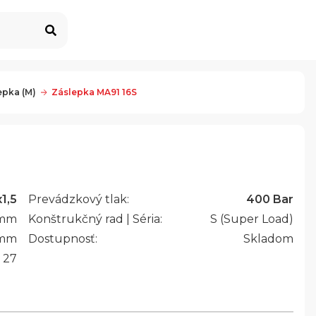
epka (M)
Záslepka MA91 16S
1,5
Prevádzkový tlak:
400 Bar
mm
Konštrukčný rad | Séria:
S (Super Load)
mm
Dostupnosť:
Skladom
27