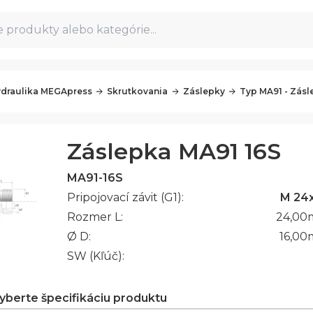
 produkty alebo kategórie...
draulika MEGApress
Skrutkovania
Záslepky
Typ MA91 - Zásl
Záslepka MA91 16S
MA91-16S
Pripojovací závit (G1):
M 24x
Rozmer L:
24,00
Ø D:
16,00
SW (Kľúč):
vyberte špecifikáciu produktu