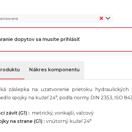
vanizovaná
ranie dopytov sa musíte prihlásiť
produktu
Nákres komponentu
cká záslepka na uzatvorenie prietoku hydraulických
sedlo spojky na kužeľ 24°, podľa normy DIN 2353, ISO 843
í závit (G1) :
metrický, vonkajší, valcový
jky na strane (G1) :
vnútorný kužeľ 24°