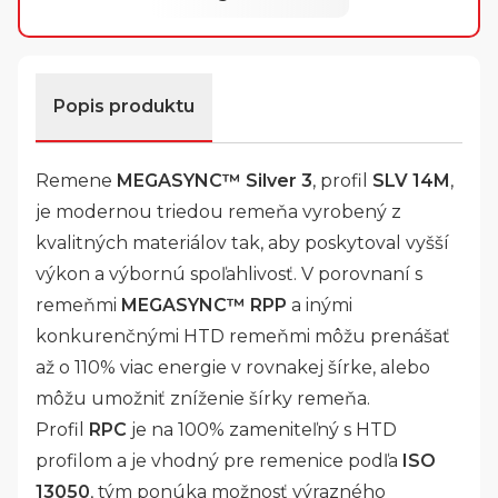
Popis produktu
Remene
MEGASYNC™ Silver 3
, profil
SLV 14M
,
je modernou triedou remeňa vyrobený z
kvalitných materiálov tak, aby poskytoval vyšší
výkon a výbornú spoľahlivosť. V porovnaní s
remeňmi
MEGASYNC™ RPP
a inými
konkurenčnými HTD remeňmi môžu prenášať
až o 110% viac energie v rovnakej šírke, alebo
môžu umožniť zníženie šírky remeňa.
Profil
RPC
je na 100% zameniteľný s HTD
profilom a je vhodný pre remenice podľa
ISO
13050
, tým ponúka možnosť výrazného