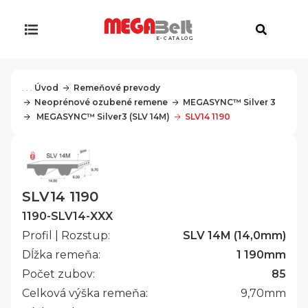
E-CATALOG
. . .
Úvod
Remeňové prevody
Neoprénové ozubené remene
MEGASYNC™ Silver 3
 MEGASYNC™ Silver3 (SLV 14M)
SLV14 1190
SLV14 1190
1190-SLV14-XXX
Profil | Rozstup:
SLV 14M (14,0mm)
Dĺžka remeňa:
1 190
mm
Počet zubov:
85
Celková výška remeňa:
9,70
mm