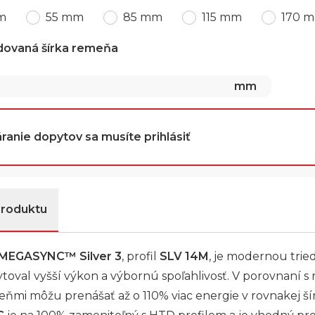
m
55 mm
85 mm
115 mm
170 
dovaná šírka remeňa
mm
ranie dopytov sa musíte prihlásiť
produktu
MEGASYNC™ Silver 3
, profil
SLV 14M
, je modernou trie
toval vyšší výkon a výbornú spoľahlivosť. V porovnaní 
mi môžu prenášať až o 110% viac energie v rovnakej ší