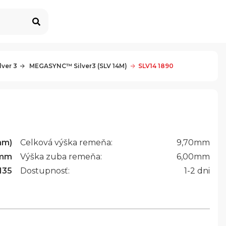
ver 3
 MEGASYNC™ Silver3 (SLV 14M)
SLV14 1890
mm)
Celková výška remeňa:
9,70
mm
mm
Výška zuba remeňa:
6,00
mm
135
Dostupnosť:
1-2 dni