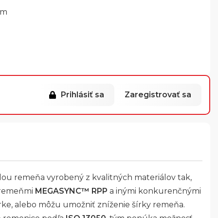
mm
Prihlásiť sa
Zaregistrovať sa
dou remeňa vyrobený z kvalitných materiálov tak,
s remeňmi
MEGASYNC™ RPP
a inými konkurenčnými
rke, alebo môžu umožniť zníženie šírky remeňa.