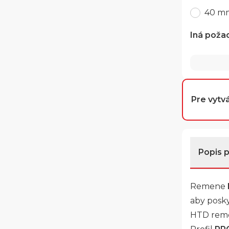
40 m
Iná poža
Pre vytvá
Popis 
Remene
aby posky
HTD remeň