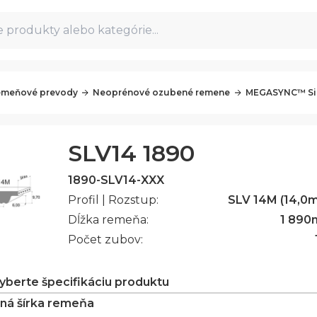
 produkty alebo kategórie...
meňové prevody
Neoprénové ozubené remene
MEGASYNC™ Sil
SLV14 1890
1890-SLV14-XXX
Profil | Rozstup:
SLV 14M (14,0
Dĺžka remeňa:
1 890
Počet zubov:
vyberte špecifikáciu produktu
ná šírka remeňa