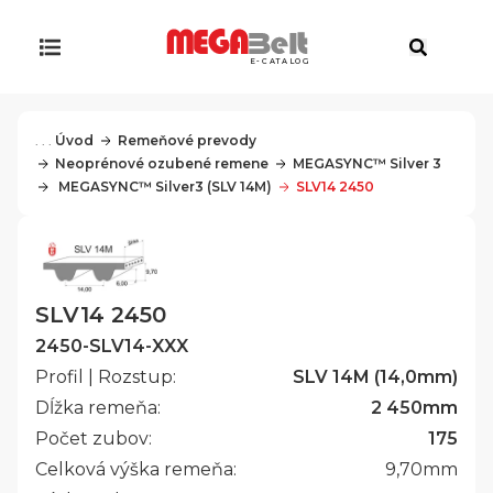
E-CATALOG
. . .
Úvod
Remeňové prevody
Neoprénové ozubené remene
MEGASYNC™ Silver 3
 MEGASYNC™ Silver3 (SLV 14M)
SLV14 2450
SLV14 2450
2450-SLV14-XXX
Profil | Rozstup:
SLV 14M (14,0mm)
Dĺžka remeňa:
2 450
mm
Počet zubov:
175
Celková výška remeňa:
9,70
mm