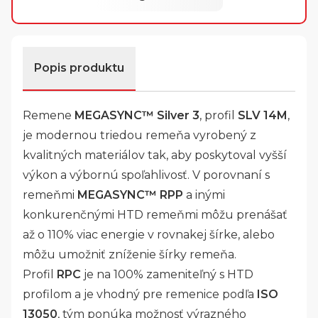
Popis produktu
Remene
MEGASYNC™ Silver 3
, profil
SLV 14M
,
je modernou triedou remeňa vyrobený z
kvalitných materiálov tak, aby poskytoval vyšší
výkon a výbornú spoľahlivosť. V porovnaní s
remeňmi
MEGASYNC™ RPP
a inými
konkurenčnými HTD remeňmi môžu prenášať
až o 110% viac energie v rovnakej šírke, alebo
môžu umožniť zníženie šírky remeňa.
Profil
RPC
je na 100% zameniteľný s HTD
profilom a je vhodný pre remenice podľa
ISO
13050
, tým ponúka možnosť výrazného