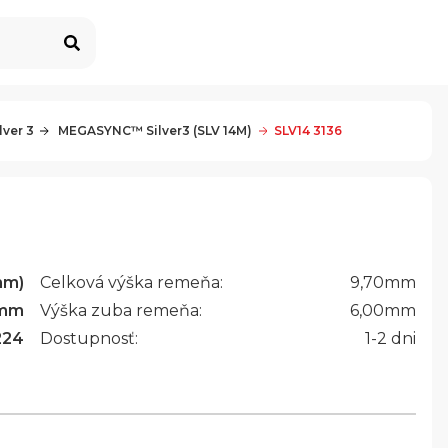
ver 3
 MEGASYNC™ Silver3 (SLV 14M)
SLV14 3136
mm)
Celková výška remeňa:
9,70
mm
mm
Výška zuba remeňa:
6,00
mm
224
Dostupnosť:
1-2 dni