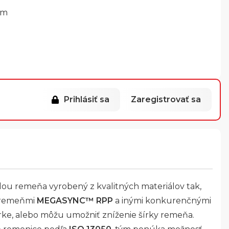
mm
Prihlásiť sa
Zaregistrovať sa
dou remeňa vyrobený z kvalitných materiálov tak,
s remeňmi
MEGASYNC™ RPP
a inými konkurenčnými
rke, alebo môžu umožniť zníženie šírky remeňa.