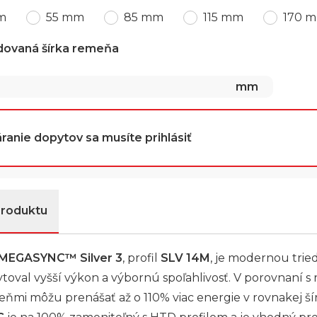
m
55 mm
85 mm
115 mm
170 
dovaná šírka remeňa
mm
ranie dopytov sa musíte prihlásiť
produktu
MEGASYNC™ Silver 3
, profil
SLV 14M
, je modernou trie
toval vyšší výkon a výbornú spoľahlivosť. V porovnaní 
mi môžu prenášať až o 110% viac energie v rovnakej ší