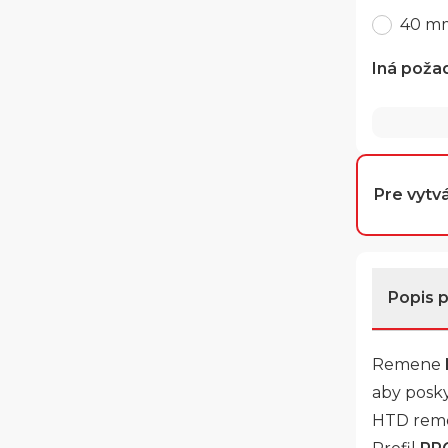
40 m
Iná poža
Pre vytvá
Popis 
Remene
aby posky
HTD remeň