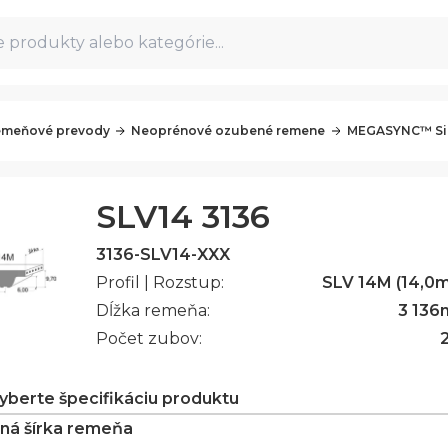
 produkty alebo kategórie...
meňové prevody
Neoprénové ozubené remene
MEGASYNC™ Sil
SLV14 3136
3136-SLV14-XXX
Profil | Rozstup:
SLV 14M (14,0
Dĺžka remeňa:
3 136
Počet zubov:
vyberte špecifikáciu produktu
ná šírka remeňa