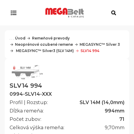
E-CATALOG
. . .
Úvod
Remeňové prevody
Neoprénové ozubené remene
MEGASYNC™ Silver 3
 MEGASYNC™ Silver3 (SLV 14M)
SLV14 994
SLV14 994
0994-SLV14-XXX
Profil | Rozstup:
SLV 14M (14,0mm)
Dĺžka remeňa:
994
mm
Počet zubov:
71
Celková výška remeňa:
9,70
mm