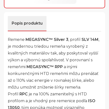
Popis produktu
Remene
MEGASYNC™ Silver 3
, profil
SLV 14M
,
je modernou triedou remeňa vyrobený z
kvalitných materiálov tak, aby poskytoval vyšší
výkon a výbornú spoľahlivosť. V porovnaní s
remeňmi
MEGASYNC™ RPP
a inými
konkurenčnými HTD remeňmi môžu prenášať
až o 110% viac energie v rovnakej šírke, alebo
môžu umožniť zníženie šírky remeňa.
Profil
RPC
je na 100% zameniteľný s HTD
profilom a je vhodný pre remenice podľa
ISO
13050
, tým ponúka možnosť výrazného