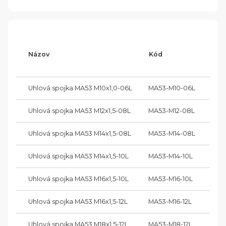
Závi
Názov
Kód
(G1)
Uhlová spojka MA53 M10x1,0-06L
MA53-M10-06L
M 10
Uhlová spojka MA53 M12x1,5-08L
MA53-M12-08L
M 12
Uhlová spojka MA53 M14x1,5-08L
MA53-M14-08L
M 14
Uhlová spojka MA53 M14x1,5-10L
MA53-M14-10L
M 14
Uhlová spojka MA53 M16x1,5-10L
MA53-M16-10L
M 16
Uhlová spojka MA53 M16x1,5-12L
MA53-M16-12L
M 16
Uhlová spojka MA53 M18x1,5-12L
MA53-M18-12L
M 18