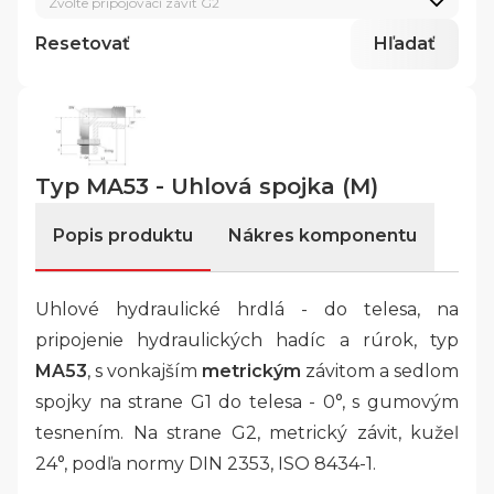
Zvoľte pripojovací závit G2
Resetovať
Hľadať
Typ MA53 - Uhlová spojka (M)
Popis produktu
Nákres komponentu
Uhlové hydraulické hrdlá - do telesa, na
pripojenie hydraulických hadíc a rúrok, typ
MA53
, s vonkajším
metrickým
závitom a sedlom
spojky na strane G1 do telesa - 0°, s gumovým
tesnením. Na strane G2, metrický závit, kužeľ
24°, podľa normy DIN 2353, ISO 8434-1.