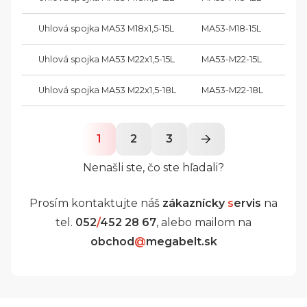
Uhlová spojka MA53 M18x1,5-15L
MA53-M18-15L
M 18
Uhlová spojka MA53 M22x1,5-15L
MA53-M22-15L
M 22
Uhlová spojka MA53 M22x1,5-18L
MA53-M22-18L
M 22
1
2
3
Nenašli ste, čo ste hľadali?
Prosím kontaktujte náš
zákaznícky
s
ervis
na
tel.
052
/
452 28 67
, alebo mailom na
obchod
@
megabelt.sk