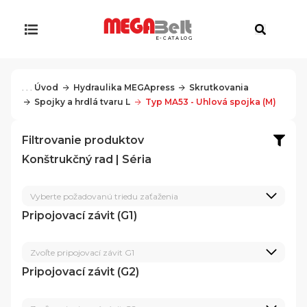
E-CATALOG
. . .
Úvod
Hydraulika MEGApress
Skrutkovania
Spojky a hrdlá tvaru L
Typ MA53 - Uhlová spojka (M)
Filtrovanie produktov
Konštrukčný rad | Séria
Vyberte požadovanú triedu zaťaženia
Pripojovací závit (G1)
Zvoľte pripojovací závit G1
Pripojovací závit (G2)