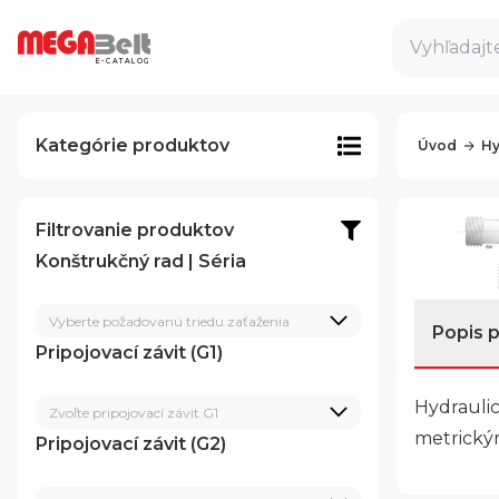
Vyhľadajte
E-CATALOG
Kategórie produktov
Úvod
Hy
Filtrovanie produktov
Konštrukčný rad | Séria
Vyberte požadovanú triedu zaťaženia
Popis 
Pripojovací závit (G1)
Hydraulic
Zvoľte pripojovací závit G1
metrickým
Pripojovací závit (G2)