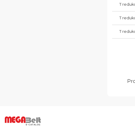
T reduk
T reduk
T reduk
Pro
E-CATALOG