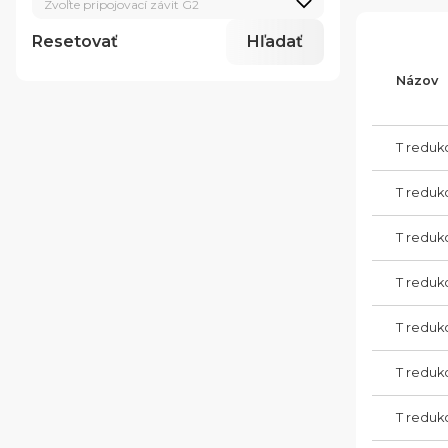
Zvoľte pripojovací závit G2
Resetovať
Hľadať
Názov
T reduk
T reduk
T reduk
T reduk
T redukc
T redukc
T reduk