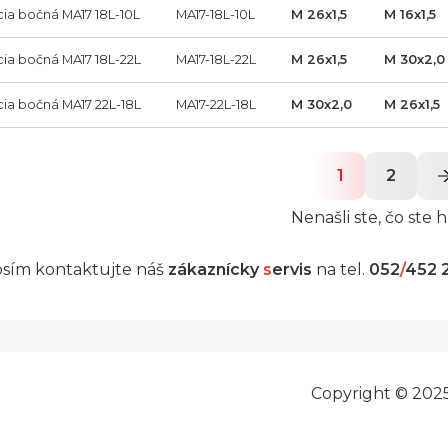
cia bočná MA17 18L-10L
MA17-18L-10L
M 26x1,5
M 16x1,5
cia bočná MA17 18L-22L
MA17-18L-22L
M 26x1,5
M 30x2,0
cia bočná MA17 22L-18L
MA17-22L-18L
M 30x2,0
M 26x1,5
1
2
Nenašli ste, čo ste h
sím kontaktujte náš
zákaznícky
s
ervis
na tel.
052
/
452 
Copyright © 202