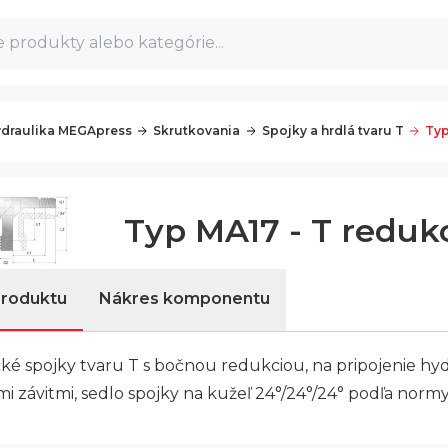
 produkty alebo kategórie...
draulika MEGApress
Skrutkovania
Spojky a hrdlá tvaru T
Typ
Typ MA17 - T reduk
produktu
Nákres komponentu
ké spojky tvaru T s bočnou redukciou, na pripojenie hyd
i závitmi, sedlo spojky na kužeľ 24°/24°/24° podľa normy