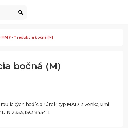
 MA17 - T redukcia bočná (M)
cia bočná (M)
raulických hadíc a rúrok, typ
MA17
, s vonkajšími
 DIN 2353, ISO 8434-1.