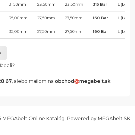
31,50
mm
23,50
mm
23,50
mm
315 Bar
L (Load)
35,00
mm
27,50
mm
27,50
mm
160 Bar
L (Load)
35,00
mm
27,50
mm
27,50
mm
160 Bar
L (Load)
ľadali?
28 67
, alebo mailom na
obchod
@
megabelt.sk
5 MEGAbelt Online Katalóg. Powered by MEGAbelt SK