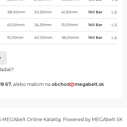
38,00
mm
30,50
mm
41,50
mm
160 Bar
L (Load)
45,00
mm
34,50
mm
51,00
mm
160 Bar
L (Load)
51,00
mm
40,00
mm
56,00
mm
160 Bar
L (Load)
ľadali?
28 67
, alebo mailom na
obchod
@
megabelt.sk
5 MEGAbelt Online Katalóg. Powered by MEGAbelt SK