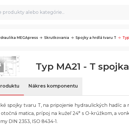
 produkty alebo kategórie...
draulika MEGApress
Skrutkovania
Spojky a hrdlá tvaru T
Typ
Typ MA21 - T spojk
produktu
Nákres komponentu
ké spojky tvaru T, na pripojenie hydraulických hadíc a 
 otočná matica, prípoj na kužeľ 24° s O-krúžkom, a vonk
my DIN 2353, ISO 8434-1.