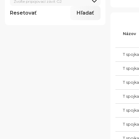
Zvoľte pripojovací závit G2
Resetovať
Hľadať
Názov
T spojk
T spojk
T spojk
T spojk
T spojk
T spojk
T spojk