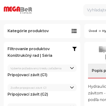
Vyhľadajte
E-CATALOG
Kategórie produktov
Úvod
Hy
Filtrovanie produktov
Konštrukčný rad | Séria
Vyberte požadovanú triedu zaťaženia
Popis 
Pripojovací závit (G1)
Hydraulic
Zvoľte pripojovací závit G1
závitom -
Pripojovací závit (G2)
podľa nor