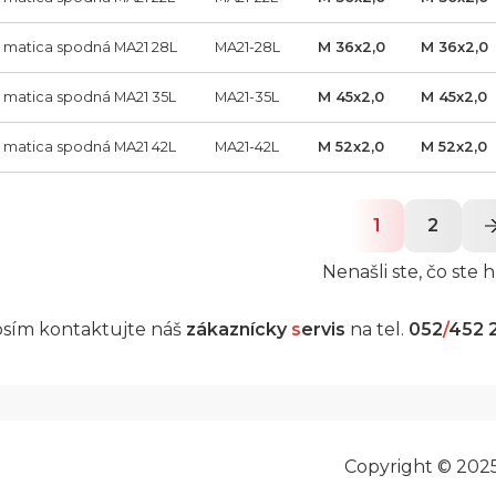
a matica spodná MA21 28L
MA21-28L
M 36x2,0
M 36x2,0
a matica spodná MA21 35L
MA21-35L
M 45x2,0
M 45x2,0
a matica spodná MA21 42L
MA21-42L
M 52x2,0
M 52x2,0
1
2
Nenašli ste, čo ste h
sím kontaktujte náš
zákaznícky
s
ervis
na tel.
052
/
452 
Copyright © 202