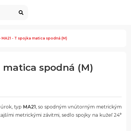
 MA21 - T spojka matica spodná (M)
a matica spodná (M)
rúrok, typ
MA21
, so spodným vnútorným metrickým
ajšími metrickými závitmi, sedlo spojky na kužeľ 24°