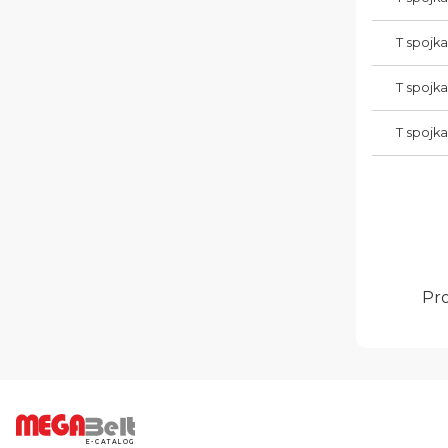
T spojk
T spojk
T spojk
Pro
E-CATALOG