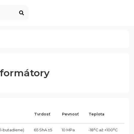
sformátory
Tvrdosť
Pevnosť
Teplota
Fa
il-butadiene)
65 ShA ±5
10 MPa
-18°C až +100°C
Čie