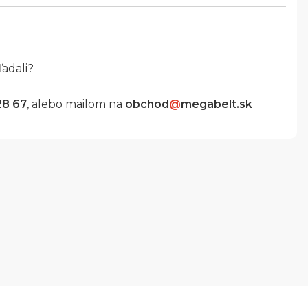
ľadali?
28 67
, alebo mailom na
obchod
@
megabelt.sk