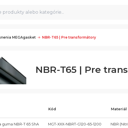
 produkty alebo kategórie...
snenia MEGAgasket
NBR-T65 | Pre transformátory
NBR-T65 | Pre tran
Kód
Materiál
a guma NBR-T 65 ShA
MGT-XXX-NBRT-G120-65-1200
NBR (Nitr