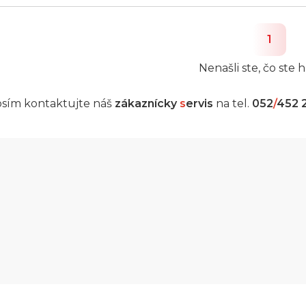
1
Nenašli ste, čo ste h
sím kontaktujte náš
zákaznícky
s
ervis
na tel.
052
/
452 