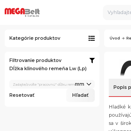
Vyhľadajte
E-CATALOG
Kategórie produktov
Úvod
Re
Filtrovanie produktov
Dĺžka klinového remeňa Lw (Lp)
mm
Zadajte/zvoľte "pracovnú" dĺžku remeňa
Popis 
Resetovať
Hľadať
Hladké k
používajú
sa v šir