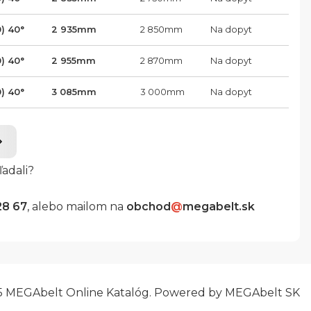
0) 40°
2 935
mm
2 850
mm
Na dopyt
0) 40°
2 955
mm
2 870
mm
Na dopyt
0) 40°
3 085
mm
3 000
mm
Na dopyt
ľadali?
28 67
, alebo mailom na
obchod
@
megabelt.sk
5 MEGAbelt Online Katalóg. Powered by MEGAbelt SK