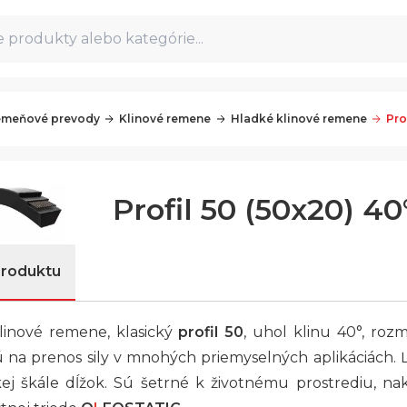
 produkty alebo kategórie...
meňové prevody
Klinové remene
Hladké klinové remene
Pro
Profil 50 (50x20) 40
produktu
linové remene, klasický
profil 50
, uhol klinu 40°, ro
 na prenos sily v mnohých priemyselných aplikáciách. Ľ
okej škále dĺžok. Sú šetrné k životnému prostrediu, 