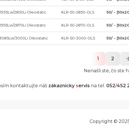
2935Lw/2850Li Oleostatic
KLR-50-2850-OLS
50/ - (50x2
2955Lw/2870Li Oleostatic
KLR-50-2870-OLS
50/ - (50x2
3085Lw/3000Li Oleostatic
KLR-50-3000-OLS
50/ - (50x2
1
2
Nenašli ste, čo ste h
sím kontaktujte náš
zákaznícky
s
ervis
na tel.
052
/
452 
Copyright © 202