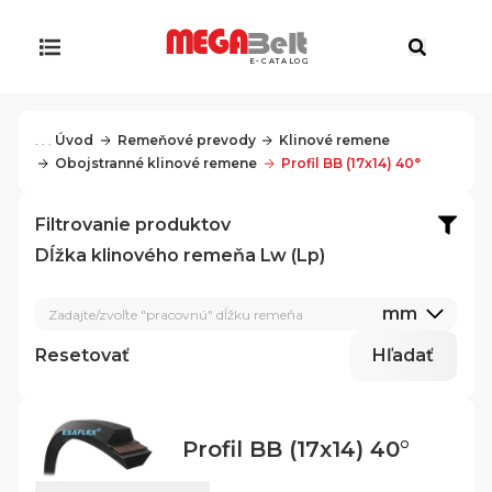
E-CATALOG
. . .
Úvod
Remeňové prevody
Klinové remene
Obojstranné klinové remene
Profil BB (17x14) 40°
Filtrovanie produktov
Dĺžka klinového remeňa Lw (Lp)
mm
Zadajte/zvoľte "pracovnú" dĺžku remeňa
Resetovať
Hľadať
Profil BB (17x14) 40°