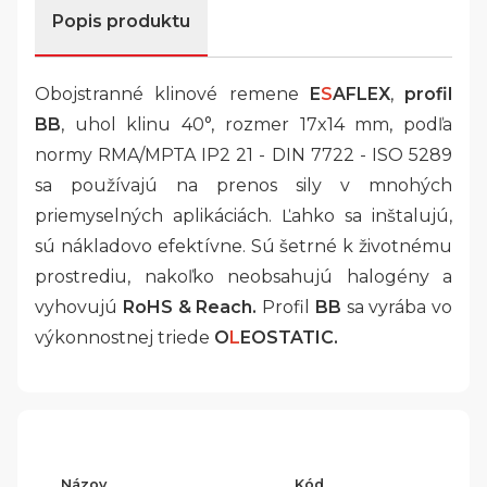
Popis produktu
Obojstranné klinové remene
E
S
AFLEX
,
profil
BB
, uhol klinu 40°, rozmer 17x14 mm, podľa
normy RMA/MPTA IP2 21 - DIN 7722 - ISO 5289
sa používajú na prenos sily v mnohých
priemyselných aplikáciách. Ľahko sa inštalujú,
sú nákladovo efektívne. Sú šetrné k životnému
prostrediu, nakoľko neobsahujú halogény a
vyhovujú
RoHS & Reach.
Profil
BB
sa vyrába
vo
výkonnostnej triede
O
L
EOSTATIC.
Názov
Kód
P