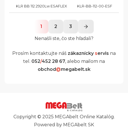
KLR BB 112 2920Lw ESAFLEX
KLR-BB-112-00-ESF
B
1
2
3
Nenašli ste, čo ste hľadali?
Prosím kontaktujte náš
zákaznícky
s
ervis
na
tel.
052
/
452 28 67
, alebo mailom na
obchod
@
megabelt.sk
E-CATALOG
Copyright © 2025 MEGAbelt Online Katalóg.
Powered by MEGAbelt SK