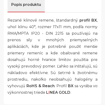
Popis produktu
Rezané klinové remene, štandardný
profil BX
,
uhol klinu 40°, rozmer 17x11 mm, podľa normy
RMA/MPTA IP20 - DIN 2215 sa používajú na
prenos sily v mnohých priemyselných
aplikáciách, kde je potrebné použiť menšie
priemery remeníc a kde obaľované remene
dosahujú horné hranice limitov použitia pre
vysoký prevodový pomer. Ľahko sa inštalujú, sú
nákladovo efektívne. Sú šetrné k životnému
prostrediu, nakoľko neobsahujú halogény a
vyhovujú
RoHS & Reach
. Profil
BX
sa vyrába
vo
výkonnostnej triede
L
I
NEA GOLD
.