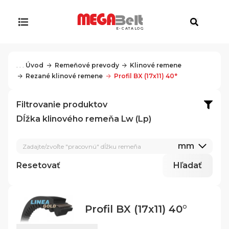
E-CATALOG
. . .
Úvod
Remeňové prevody
Klinové remene
Rezané klinové remene
Profil BX (17x11) 40°
Filtrovanie produktov
Dĺžka klinového remeňa Lw (Lp)
mm
Zadajte/zvoľte "pracovnú" dĺžku remeňa
Resetovať
Hľadať
Profil BX (17x11) 40°