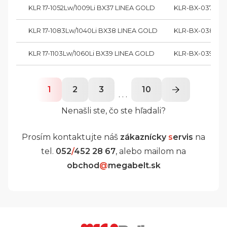
KLR 17-1052Lw/1009Li BX37 LINEA GOLD
KLR-BX-037-00
KLR 17-1083Lw/1040Li BX38 LINEA GOLD
KLR-BX-038-0
KLR 17-1103Lw/1060Li BX39 LINEA GOLD
KLR-BX-039-00
1
2
3
10
. . .
Nenašli ste, čo ste hľadali?
Prosím kontaktujte náš
zákaznícky
s
ervis
na
tel.
052
/
452 28 67
, alebo mailom na
obchod
@
megabelt.sk