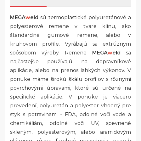
MEGA
w
eld
sú termoplastické polyuretánové a
polyesterové remene v tvare klinu, ako
štandardné gumové remene, alebo v
kruhovom profile. Vyrábajú sa extrúznym
spôsobom výroby. Remene
MEGA
w
eld
sa
najčastejšie používajú na dopravníkové
aplikácie, alebo na prenos ľahkých výkonov. V
ponuke máme širokú škálu profilov s rôznymi
povrchovými úpravami, ktoré sú určené na
špecifické aplikácie. V ponuke je viacero
prevedení, polyuretán a polyester vhodný pre
styk s potravinami - FDA, odolné voči vode a
chemikáliám, odolné voči UV, spevnené
skleným, polyesterovým, alebo aramidovým
vláknom, rôzne farebné prevedenia, povrch