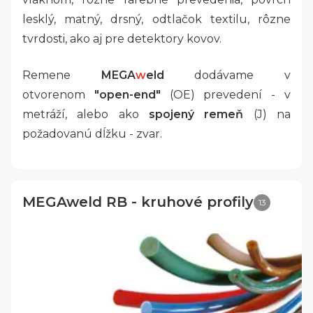
lesklý, matný, drsný, odtlačok textilu, rôzne
tvrdosti, ako aj pre detektory kovov.
Remene
MEGA
w
eld
dodávame v
otvorenom
"open-end"
(OE) prevedení - v
metráží, alebo ako
spojený remeň
(J) na
požadovanú dĺžku - zvar.
MEGAweld RB - kruhové profily
13