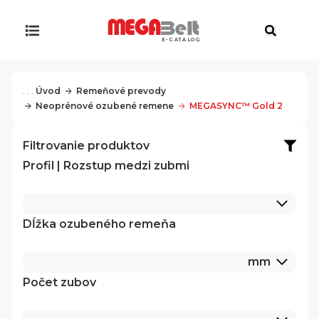
E-CATALOG
. . .
Úvod
Remeňové prevody
Neoprénové ozubené remene
MEGASYNC™ Gold 2
Filtrovanie produktov
Profil | Rozstup medzi zubmi
Dĺžka ozubeného remeňa
mm
Počet zubov