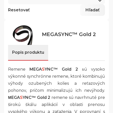
Resetovať
Hľadať
MEGASYNC™ Gold 2
Popis produktu
Remene
MEGA
S
YNC™ Gold 2
ú vysoko
s
výkonné synchrónne remene, ktoré kombinujú
výhody ozubených kolies a reťazových
pohonov, pričom minimalizujú ich nevýhody.
EGA
S
YNC™ Gold 2
remene sú navrhnuté pre
M
širokú škálu aplikácií v oblasti prenosu
vysokého výkonu a zaťaženia. V porovnaní s