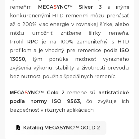
remeňmi
MEGA
S
YNC™ Silver 3
a inými
konkurenčnými HTD remeňmi môžu prenášať
až o 200% viac energie v rovnakej šírke, alebo
môžu umožniť zníženie šírky remeňa.
Profil
RPC
je na 100% zameniteľný s HTD
profilom a je vhodný pre remenice podľa
ISO
13050
, tým ponúka možnosť výrazného
zvýšenia výkonu, stability a životnosti prevodu
bez nutnosti použitia špeciálnych remeníc.
EGA
S
YNC™ Gold 2
remene sú
antistatické
M
podľa normy ISO 9563
, čo zvyšuje ich
bezpečnosť v rôznych aplikáciách.
Katalóg MEGASYNC™ GOLD 2