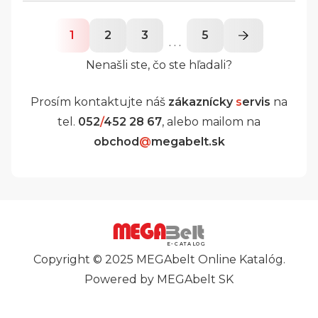
1
2
3
5
. . .
Nenašli ste, čo ste hľadali?
Prosím kontaktujte náš
zákaznícky
s
ervis
na
tel.
052
/
452 28 67
, alebo mailom na
obchod
@
megabelt.sk
E-CATALOG
Copyright © 2025 MEGAbelt Online Katalóg.
Powered by MEGAbelt SK