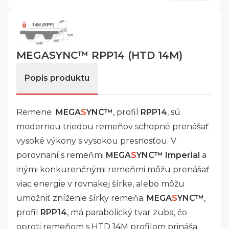
MEGASYNC™ RPP14 (HTD 14M)
Popis produktu
Remene
MEGA
S
YNC™
, profil
RPP14
, sú
modernou triedou remeňov schopné prenášať
vysoké výkony s vysokou presnosťou. V
porovnaní s remeňmi
MEGA
S
YNC™ Imperial
a
inými konkurenčnými remeňmi môžu prenášať
viac energie v rovnakej šírke, alebo môžu
umožniť zníženie šírky remeňa.
MEGA
S
YNC™
,
profil
RPP14
, má parabolický tvar zuba, čo
oproti remeňom s HTD 14M profilom prináša