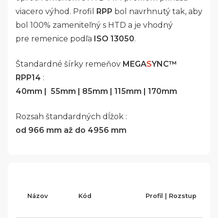
viacero výhod. Profil
RPP
bol navrhnutý tak, aby
bol 100% zameniteľný s HTD a je vhodný
pre remenice podľa
ISO 13050
.
Štandardné šírky remeňov
MEGA
S
YNC™
RPP14
:
40mm
|
55mm | 85mm | 115mm | 170mm
Rozsah štandardných dĺžok :
od 966 mm až do 4956 mm
Názov
Kód
Profil | Rozstup