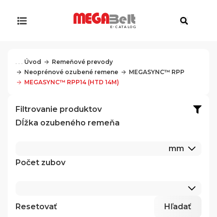
E-CATALOG
. . .
Úvod
Remeňové prevody
Neoprénové ozubené remene
MEGASYNC™ RPP
MEGASYNC™ RPP14 (HTD 14M)
Filtrovanie produktov
Dĺžka ozubeného remeňa
mm
Počet zubov
Resetovať
Hľadať