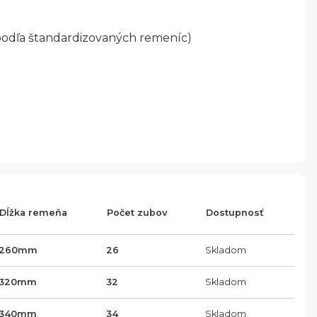
podľa štandardizovaných remeníc)
Dĺžka remeňa
Počet zubov
Dostupnosť
260
mm
26
Skladom
320
mm
32
Skladom
340
mm
34
Skladom