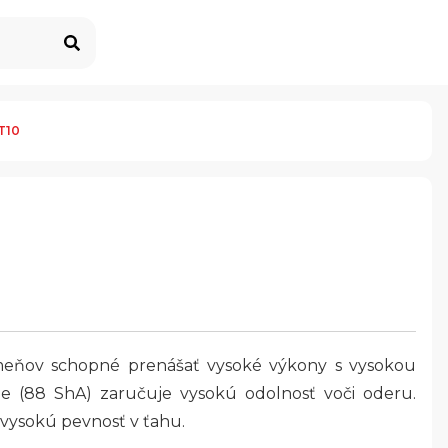
T10
meňov schopné prenášať vysoké výkony s vysokou
ie (88 ShA) zaručuje vysokú odolnosť voči oderu.
 vysokú pevnosť v ťahu.