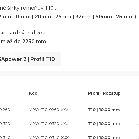
né šírky remeňov T10 :
12mm | 16mm | 20mm | 25mm | 32mm | 50mm | 75mm
(
tandardných dĺžok :
mm až do 2250 mm
Apower 2 | Profil T10
Kód
Profil | Rozstup
0 260
MPW-T10-0260-XXX
T10 | 10,00 mm
0 320
MPW-T10-0320-XXX
T10 | 10,00 mm
0 340
MPW-T10-0340-XXX
T10 | 10,00 mm