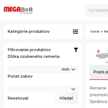
Vyhľadajte
E-CATALOG
Kategórie produktov
Úvod
Re
Filtrovanie produktov
Dĺžka ozubeného remeňa
mm
Popis 
Počet zubov
Remen
presnosť
Resetovať
Hľadať
Špirálovo