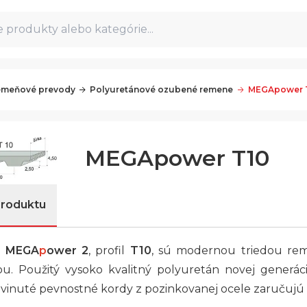
 produkty alebo kategórie...
meňové prevody
Polyuretánové ozubené remene
MEGApower 
MEGApower T10
produktu
e
MEGA
p
ower 2
, profil
T10
, sú modernou triedou re
ou. Použitý vysoko kvalitný polyuretán novej generác
 vinuté pevnostné kordy z pozinkovanej ocele zaručujú