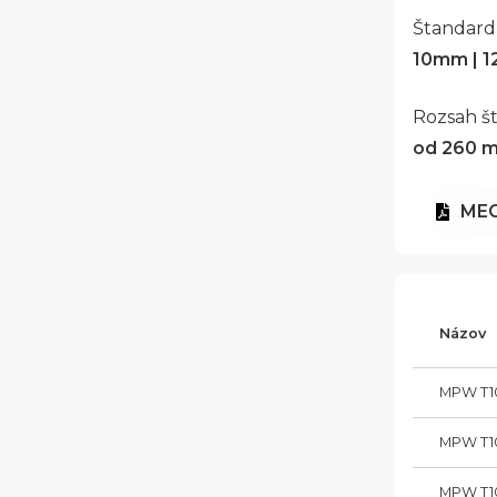
Štandard
10mm | 
Rozsah š
od 260 
MEG
Názov
MPW T1
MPW T1
MPW T1