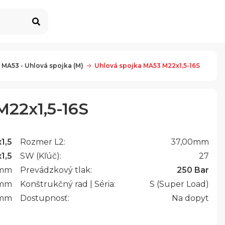
 MA53 - Uhlová spojka (M)
Uhlová spojka MA53 M22x1,5-16S
M22x1,5-16S
1,5
Rozmer L2:
37,00
mm
1,5
SW (Kľúč):
27
mm
Prevádzkový tlak:
250 Bar
mm
Konštrukčný rad | Séria:
S (Super Load)
mm
Dostupnosť:
Na dopyt