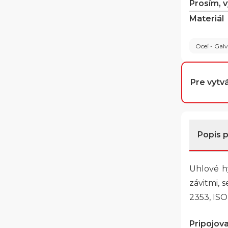
Prosím, 
Materiál
Oceľ - Gal
Pre vytvá
Popis 
Uhlové hy
závitmi, 
2353, ISO
Pripojovac