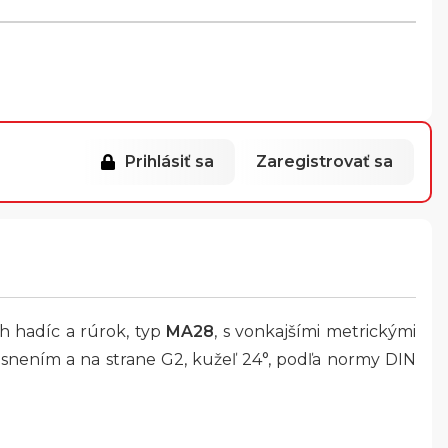
Prihlásiť sa
Zaregistrovať sa
ch hadíc a rúrok, typ
MA28
, s vonkajšími metrickými
tesnením a na strane G2, kužeľ 24°, podľa normy DIN