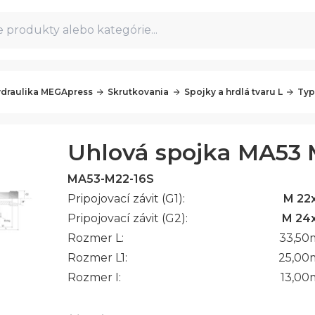
 produkty alebo kategórie...
draulika MEGApress
Skrutkovania
Spojky a hrdlá tvaru L
Typ
Uhlová spojka MA53 
MA53-M22-16S
Pripojovací závit (G1):
M 22x
Pripojovací závit (G2):
M 24x
Rozmer L:
33,50
Rozmer L1:
25,00
Rozmer I:
13,00