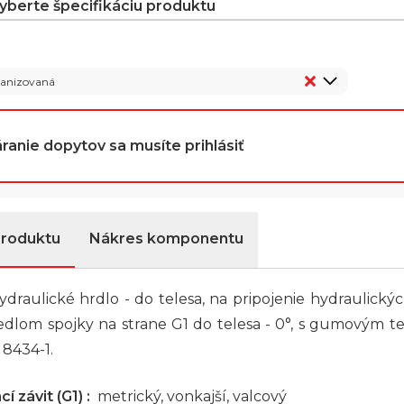
vyberte špecifikáciu produktu
vanizovaná
ranie dopytov sa musíte prihlásiť
produktu
Nákres komponentu
draulické hrdlo - do telesa, na pripojenie hydraulický
sedlom spojky na strane G1 do telesa - 0°, s gumovým 
 8434-1.
í závit (G1) :
metrický, vonkajší, valcový